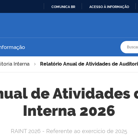
COMUNICA BR
ACESSO À INFORMAÇÃO
IR
PARA
O
CONTEÚDO
Busca
Busca
Informação
toria Interna
Relatório Anual de Atividades de Auditor
nual de Atividades 
Interna 2026
RAINT 2026 - Referente ao exercício de 2025