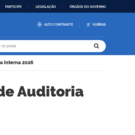
PARTICIPE
LEGISLAÇÃO
ÓRGÃOS DO GOVERNO
ALTO CONTRASTE
VLIBRAS
r no portal
r no portal
ia Interna 2026
de Auditoria