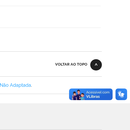
VOLTAR AO TOPO
 Não Adaptada
.