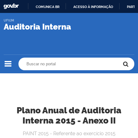
COMUNICA BR
ACESSO À INFORMAÇÃO
PARTI
IR
UFVJM
PARA
Auditoria Interna
O
CONTEÚDO
Buscar no portal
Buscar no portal
Plano Anual de Auditoria
Interna 2015 - Anexo II
PAINT 2015 - Referente ao exercício 2015