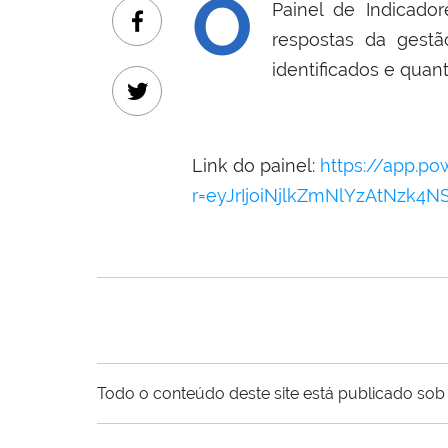
O
Painel de Indicado
respostas da gest
identificados e quant
Link do painel:
https://app.p
r=eyJrIjoiNjlkZmNlYzAtNzk
Todo o conteúdo deste site está publicado sob 