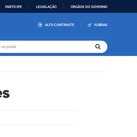
PARTICIPE
LEGISLAÇÃO
ÓRGÃOS DO GOVERNO
ALTO CONTRASTE
VLIBRAS
r no portal
r no portal
es