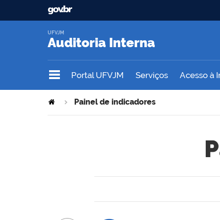
UFVJM
Auditoria Interna
Portal UFVJM
Serviços
Acesso à 
Painel de indicadores
P