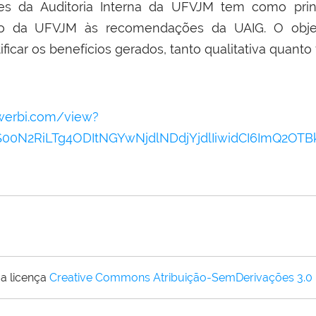
res da Auditoria Interna da UFVJM tem como pri
ão da UFVJM às recomendações da UAIG. O objet
ificar os benefícios gerados, tanto qualitativa quanto
owerbi.com/view?
4NS00N2RiLTg4ODItNGYwNjdlNDdjYjdlIiwidCI6Im
a licença
Creative Commons Atribuição-SemDerivações 3.0