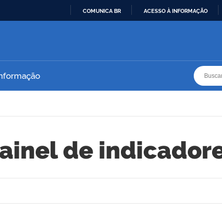
COMUNICA BR
ACESSO À INFORMAÇÃO
IR
PARA
O
CONTEÚDO
Busca
Busca
Informação
ainel de indicador