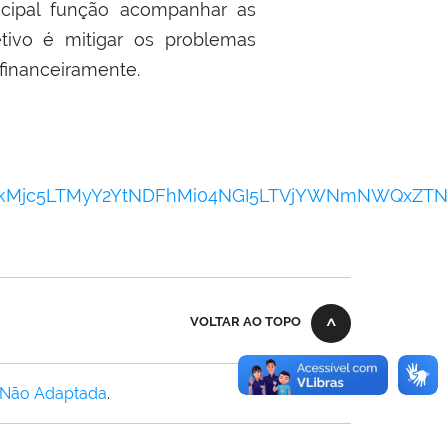
ncipal função acompanhar as
ivo é mitigar os problemas
 financeiramente.
Q2OTBkMjc5LTMyY2YtNDFhMi04NGI5LTVjYWNmNWQxZT
VOLTAR AO TOPO
 Não Adaptada
.