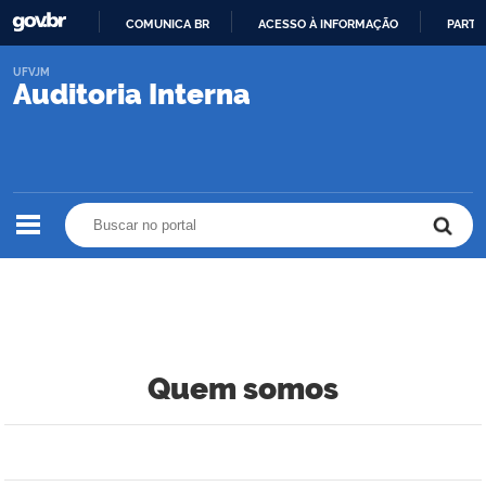
COMUNICA BR
ACESSO À INFORMAÇÃO
PARTI
IR
UFVJM
PARA
Auditoria Interna
O
CONTEÚDO
Buscar no portal
Buscar no portal
Quem somos