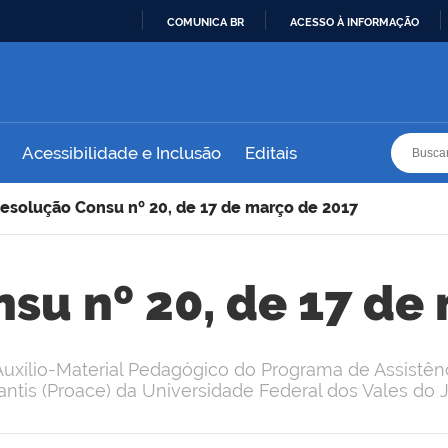
COMUNICA BR
ACESSO À INFORMAÇÃO
IR
PARA
O
CONTEÚDO
Busca
Busca
Acessibilidade e Inclusão
Editais
esolução Consu nº 20, de 17 de março de 2017
su nº 20, de 17 de
xílio-Material Pedagógico do Programa de Assistênci
ntis (Proace) da Universidade Federal dos Vales do