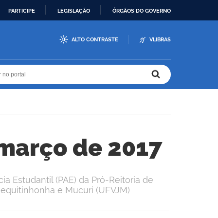
PARTICIPE
LEGISLAÇÃO
ÓRGÃOS DO GOVERNO
ALTO CONTRASTE
VLIBRAS
r no portal
r no portal
 março de 2017
a Estudantil (PAE) da Pró-Reitoria de
 Jequitinhonha e Mucuri (UFVJM)