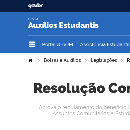
UFVJM
Auxílios Estudantis
Portal UFVJM
Assistência Estudantil
Bolsas e Auxílios
Legislações
R
Resolução Con
Aprova o regulamento do benefício Au
Assuntos Comunitários e Estuda