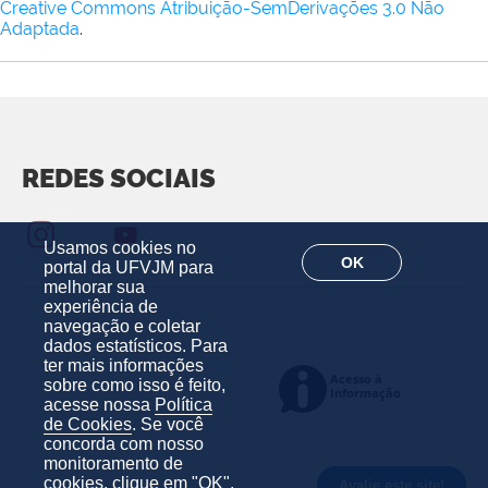
Creative Commons Atribuição-SemDerivações 3.0 Não
Adaptada
.
REDES SOCIAIS
Usamos cookies no
OK
portal da UFVJM para
melhorar sua
experiência de
navegação e coletar
dados estatísticos. Para
ter mais informações
sobre como isso é feito,
acesse nossa
Política
de Cookies
. Se você
concorda com nosso
monitoramento de
cookies, clique em "OK".
Avalie este site!