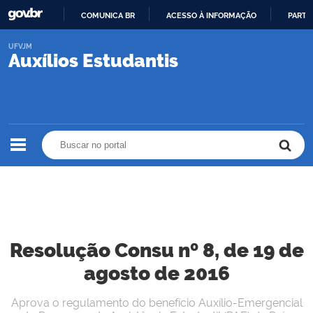
COMUNICA BR
ACESSO À INFORMAÇÃO
PARTI
IR
UFVJM
PARA
Auxílios Estudantis
O
CONTEÚDO
Buscar no portal
Buscar no portal
Resolução Consu nº 8, de 19 de
agosto de 2016
Aprova o regulamento do benefício Auxílio-Emergencial