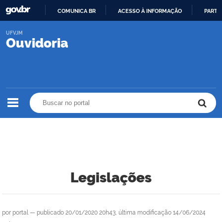
COMUNICA BR
ACESSO À INFORMAÇÃO
PARTI
IR
UFVJM
PARA
Ouvidoria
O
CONTEÚDO
Buscar no portal
Buscar no portal
Legislações
por
portal
—
publicado
20/01/2020 20h43,
última modificação
14/06/2024