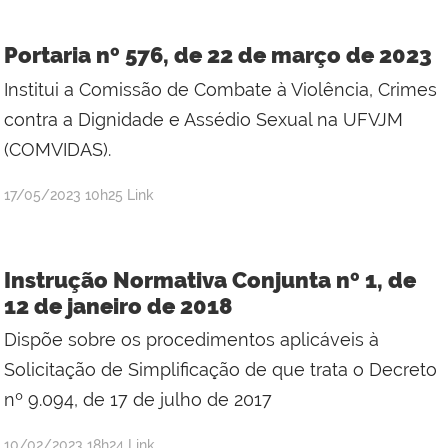
Portaria nº 576, de 22 de março de 2023
Institui a Comissão de Combate à Violência, Crimes
contra a Dignidade e Assédio Sexual na UFVJM
(COMVIDAS).
por
publicado
17/05/2023
10h25
Link
estagiarioportal2
Instrução Normativa Conjunta nº 1, de
12 de janeiro de 2018
Dispõe sobre os procedimentos aplicáveis à
Solicitação de Simplificação de que trata o Decreto
nº 9.094, de 17 de julho de 2017
por
publicado
10/02/2023
18h24
Link