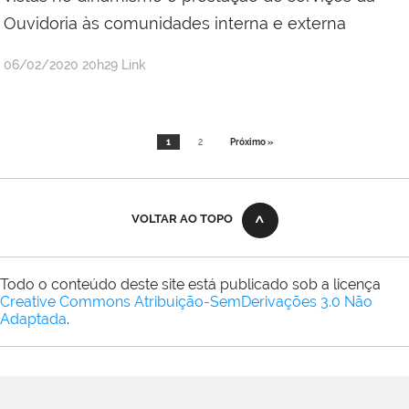
Ouvidoria às comunidades interna e externa
por
publicado
06/02/2020
20h29
Link
portal
1
2
Próximo »
VOLTAR AO TOPO
Todo o conteúdo deste site está publicado sob a licença
Creative Commons Atribuição-SemDerivações 3.0 Não
Adaptada
.