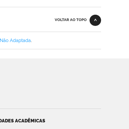
VOLTAR AO TOPO
 Não Adaptada
.
DADES ACADÊMICAS