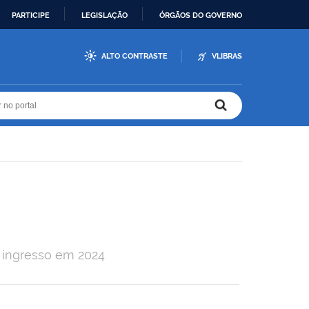
PARTICIPE
LEGISLAÇÃO
ÓRGÃOS DO GOVERNO
ALTO CONTRASTE
VLIBRAS
r no portal
r no portal
 ingresso em 2024