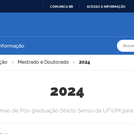
COMUNICA BR
ACESSO À INFORMAÇÃO
IR
PARA
O
CONTEÚDO
Busca
Busca
Informação
ação
Mestrado e Doutorado
2024
2024
ramas de Pós-graduação Stricto Sensu da UFVJM para