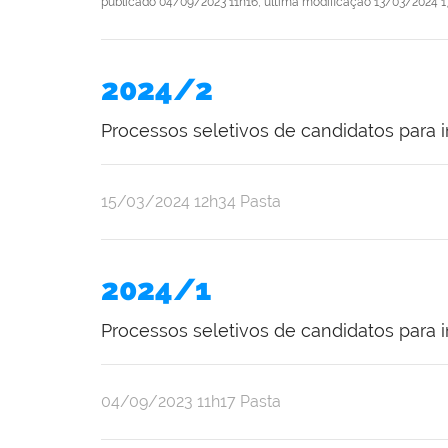
publicado
04/09/2023 11h16,
última modificação
13/03/2024 1
2024/2
Processos seletivos de candidatos par
publicado
15/03/2024
12h34
Pasta
2024/1
Processos seletivos de candidatos para
publicado
04/09/2023
11h17
Pasta