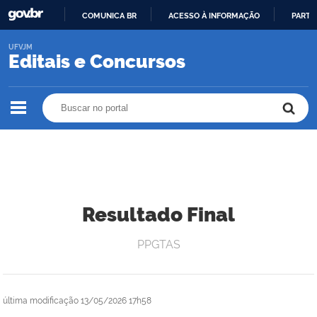
COMUNICA BR
ACESSO À INFORMAÇÃO
PARTI
IR
UFVJM
PARA
Editais e Concursos
O
CONTEÚDO
Buscar no portal
Buscar no portal
Resultado Final
PPGTAS
última modificação
13/05/2026 17h58