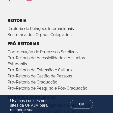
REITORIA
Diretoria de Relações Internacionais
Secretaria dos Órgãos Colegiados
PRÓ-REITORIAS
Coordenação de Processos Seletivos
Pró-Reitoria de Acessibilidade e Assuntos
Estudantis
Pró-Reitoria de Extensão e Cultura
Pró-Reitoria de Gestão de Pessoas
Pró-Reitoria de Graduação
Pró-Reitoria de Pesquisa e Pós-Graduação
UNIDADES ACADÊMICAS
Usamos cookies nos
OK
Instituto de Ciência, Engenharia e Tecnologia
sites da UFVJM para
melhorar sua
Instituto de Engenharia, Ciência e Tecnologia