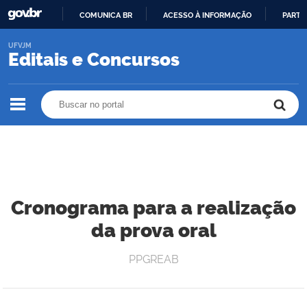
COMUNICA BR
ACESSO À INFORMAÇÃO
PARTI
IR
UFVJM
PARA
Editais e Concursos
O
CONTEÚDO
Buscar no portal
Buscar no portal
Cronograma para a realização
da prova oral
PPGREAB