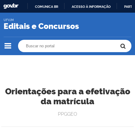
COMUNICA BR
ACESSO À INFORMAÇÃO
PARTI
IR
UFVJM
PARA
Editais e Concursos
O
CONTEÚDO
Buscar no portal
Buscar no portal
Orientações para a efetivação
da matrícula
PPGGEO