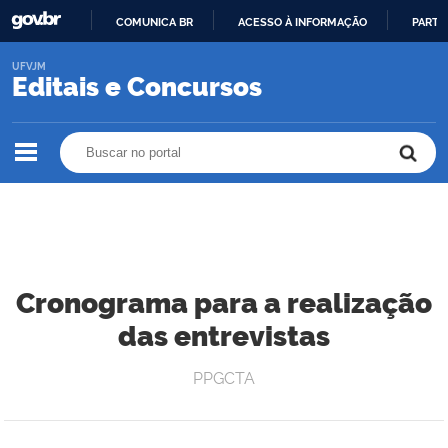
COMUNICA BR
ACESSO À INFORMAÇÃO
PARTI
IR
UFVJM
PARA
Editais e Concursos
O
CONTEÚDO
Buscar no portal
Buscar no portal
Cronograma para a realização
das entrevistas
PPGCTA