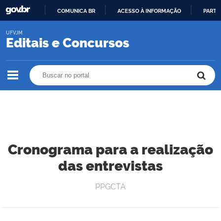
COMUNICA BR
ACESSO À INFORMAÇÃO
PARTI
IR
UFVJM
PARA
Editais e Concursos
O
CONTEÚDO
Buscar no portal
Buscar no portal
Cronograma para a realização
das entrevistas
PPGCTA