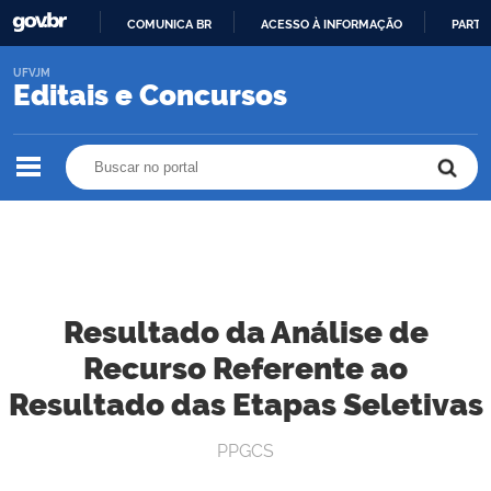
COMUNICA BR
ACESSO À INFORMAÇÃO
PARTI
IR
UFVJM
PARA
Editais e Concursos
O
CONTEÚDO
Buscar no portal
Buscar no portal
Resultado da Análise de
Recurso Referente ao
Resultado das Etapas Seletivas
PPGCS