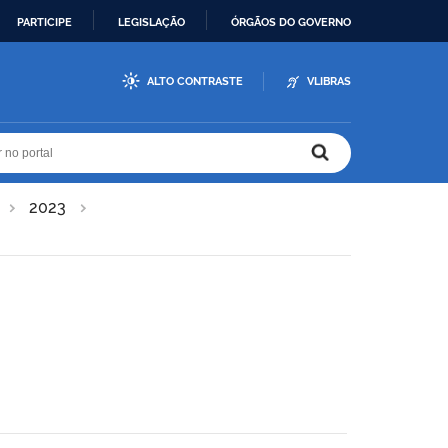
PARTICIPE
LEGISLAÇÃO
ÓRGÃOS DO GOVERNO
ALTO CONTRASTE
VLIBRAS
r no portal
r no portal
2023