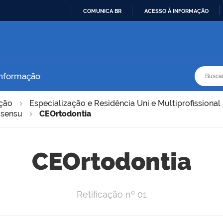
COMUNICA BR
ACESSO À INFORMAÇÃO
IR
PARA
O
CONTEÚDO
Busca
Busca
Informação
ação
Especialização e Residência Uni e Multiprofissional
 sensu
CEOrtodontia
CEOrtodontia
Retificação nº 01