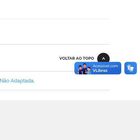
VOLTAR AO TOPO
 Não Adaptada
.