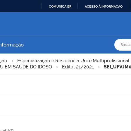
COMUNICA BR
ACESSO À INFORMAÇÃO
IR
PARA
O
CONTEÚDO
Busca
Busca
Informação
ação
Especialização e Residência Uni e Multiprofissional
U EM SAÚDE DO IDOSO
Edital 21/2021
SEI_UFVJM