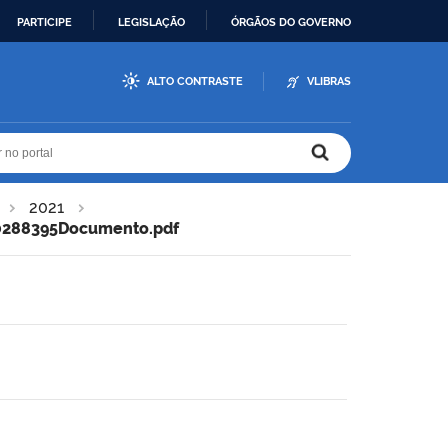
PARTICIPE
LEGISLAÇÃO
ÓRGÃOS DO GOVERNO
ALTO CONTRASTE
VLIBRAS
r no portal
r no portal
2021
0288395Documento.pdf