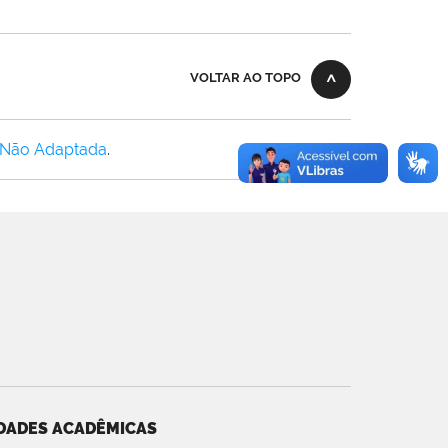
VOLTAR AO TOPO
 Não Adaptada
.
DADES ACADÊMICAS