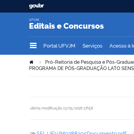
UFVJM
Editais e Concursos
Portal UFVJM
Serviços
Acesso à 
Pró-Reitoria de Pesquisa e Pós-Gradu
PROGRAMA DE PÓS-GRADUAÇÃO LATO SENS
última modificação
13/05/2026 17h58
SEI_UFVJM0288395Documento.pdf