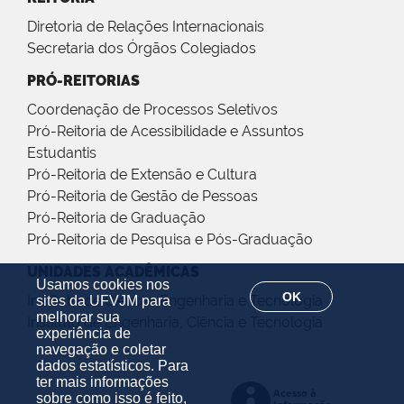
Diretoria de Relações Internacionais
Secretaria dos Órgãos Colegiados
PRÓ-REITORIAS
Coordenação de Processos Seletivos
Pró-Reitoria de Acessibilidade e Assuntos
Estudantis
Pró-Reitoria de Extensão e Cultura
Pró-Reitoria de Gestão de Pessoas
Pró-Reitoria de Graduação
Pró-Reitoria de Pesquisa e Pós-Graduação
UNIDADES ACADÊMICAS
Usamos cookies nos
OK
Instituto de Ciência, Engenharia e Tecnologia
sites da UFVJM para
melhorar sua
Instituto de Engenharia, Ciência e Tecnologia
experiência de
navegação e coletar
dados estatísticos. Para
ter mais informações
sobre como isso é feito,