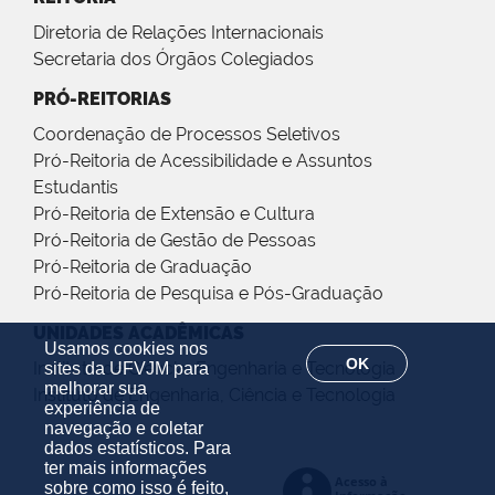
Diretoria de Relações Internacionais
Secretaria dos Órgãos Colegiados
PRÓ-REITORIAS
Coordenação de Processos Seletivos
Pró-Reitoria de Acessibilidade e Assuntos
Estudantis
Pró-Reitoria de Extensão e Cultura
Pró-Reitoria de Gestão de Pessoas
Pró-Reitoria de Graduação
Pró-Reitoria de Pesquisa e Pós-Graduação
UNIDADES ACADÊMICAS
Usamos cookies nos
OK
Instituto de Ciência, Engenharia e Tecnologia
sites da UFVJM para
melhorar sua
Instituto de Engenharia, Ciência e Tecnologia
experiência de
navegação e coletar
dados estatísticos. Para
ter mais informações
sobre como isso é feito,