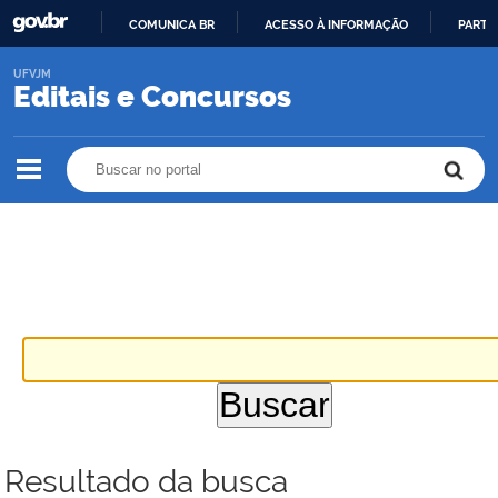
COMUNICA BR
ACESSO À INFORMAÇÃO
PARTI
IR
UFVJM
PARA
Editais e Concursos
O
CONTEÚDO
Buscar no portal
Buscar no portal
Resultado da busca