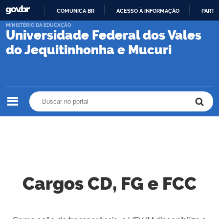
COMUNICA BR
ACESSO À INFORMAÇÃO
PARTI
IR
MINISTÉRIO DA EDUCAÇÃO
Universidade Federal dos Vales
PARA
O
do Jequitinhonha e Mucuri
CONTEÚDO
Buscar no portal
Buscar no portal
Cargos CD, FG e FCC