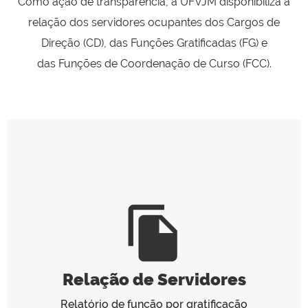
Como ação de transparência, a UFVJM disponibiliza a
relação dos servidores ocupantes dos Cargos de
Direção (CD),
das Funções Gratificadas (FG) e
das Funções de Coordenação de Curso (FCC).
file_copy
Relação de Servidores
Relatório de função por gratificação