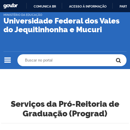
COMUNICA BR
ACESSO À INFORMAÇÃO
PARTI
IR
MINISTÉRIO DA EDUCAÇÃO
Universidade Federal dos Vales
PARA
O
do Jequitinhonha e Mucuri
CONTEÚDO
Buscar no portal
Buscar no portal
Serviços da Pró-Reitoria de
Graduação (Prograd)