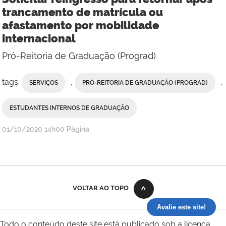
trancamento de matrícula ou
afastamento por mobilidade
internacional
Pró-Reitoria de Graduação (Prograd)
tags:
,
,
SERVIÇOS
PRÓ-REITORIA DE GRADUAÇÃO (PROGRAD)
ESTUDANTES INTERNOS DE GRADUAÇÃO
publicado
01/10/2020
14h00
Página
VOLTAR AO TOPO
Avalie este site!
Todo o conteúdo deste site está publicado sob a licença