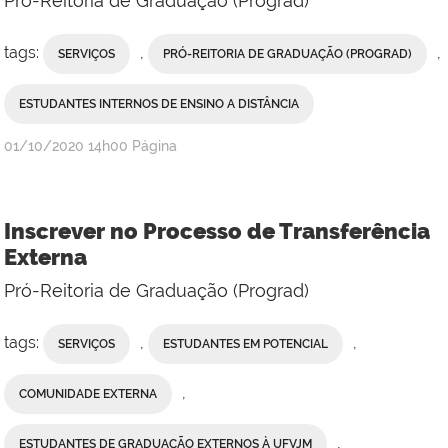
Pró-Reitoria de Graduação (Prograd)
tags:
,
,
SERVIÇOS
PRÓ-REITORIA DE GRADUAÇÃO (PROGRAD)
ESTUDANTES INTERNOS DE ENSINO A DISTÂNCIA
publicado
01/10/2020
14h00
Página
Inscrever no Processo de Transferência
Externa
Pró-Reitoria de Graduação (Prograd)
tags:
,
,
SERVIÇOS
ESTUDANTES EM POTENCIAL
,
COMUNIDADE EXTERNA
,
ESTUDANTES DE GRADUAÇÃO EXTERNOS À UFVJM