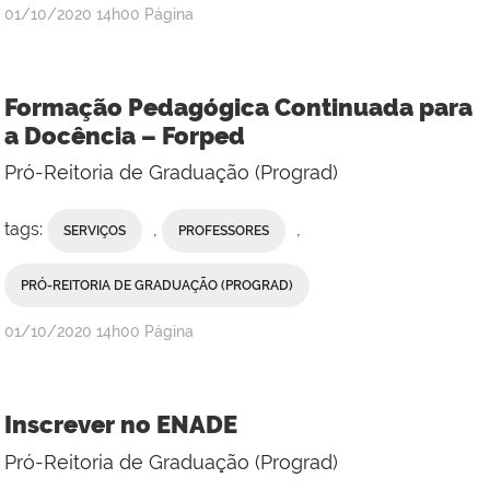
publicado
01/10/2020
14h00
Página
Formação Pedagógica Continuada para
a Docência – Forped
Pró-Reitoria de Graduação (Prograd)
tags:
,
,
SERVIÇOS
PROFESSORES
PRÓ-REITORIA DE GRADUAÇÃO (PROGRAD)
publicado
01/10/2020
14h00
Página
Inscrever no ENADE
Pró-Reitoria de Graduação (Prograd)