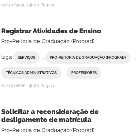
publicado
01/10/2020
14h00
Página
Registrar Atividades de Ensino
Pró-Reitoria de Graduação (Prograd)
tags:
,
,
SERVIÇOS
PRÓ-REITORIA DE GRADUAÇÃO (PROGRAD)
,
TÉCNICOS ADMINISTRATIVOS
PROFESSORES
publicado
01/10/2020
14h00
Página
Solicitar a reconsideração de
desligamento de matrícula
Pró-Reitoria de Graduação (Prograd)