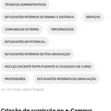
,
TÉCNICOS ADMINISTRATIVOS
,
,
ESTUDANTES INTERNOS DE ENSINO A DISTÂNCIA
SERVIÇOS
,
,
COMUNIDADE EXTERNA
TERCEIRIZADOS
,
ESTUDANTES EM POTENCIAL
,
ESTUDANTES INTERNOS DE PÓS-GRADUAÇÃO
,
NÚCLEO DOCENTE ESTRUTURANTE E COLEGIADO DE CURSO
,
PROFESSORES
ESTUDANTES INTERNOS DE GRADUAÇÃO
publicado
01/10/2020
14h00
Página
Criação de currículo no e-Campus