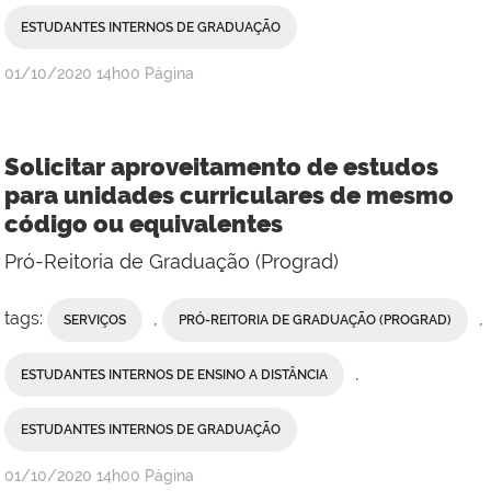
ESTUDANTES INTERNOS DE GRADUAÇÃO
publicado
01/10/2020
14h00
Página
Solicitar aproveitamento de estudos
para unidades curriculares de mesmo
código ou equivalentes
Pró-Reitoria de Graduação (Prograd)
tags:
,
,
SERVIÇOS
PRÓ-REITORIA DE GRADUAÇÃO (PROGRAD)
,
ESTUDANTES INTERNOS DE ENSINO A DISTÂNCIA
ESTUDANTES INTERNOS DE GRADUAÇÃO
publicado
01/10/2020
14h00
Página