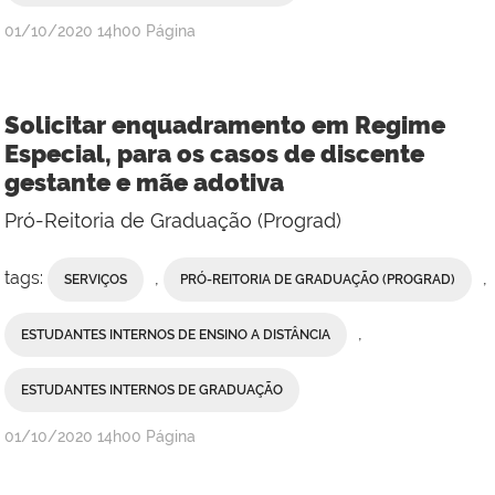
publicado
01/10/2020
14h00
Página
Solicitar enquadramento em Regime
Especial, para os casos de discente
gestante e mãe adotiva
Pró-Reitoria de Graduação (Prograd)
tags:
,
,
SERVIÇOS
PRÓ-REITORIA DE GRADUAÇÃO (PROGRAD)
,
ESTUDANTES INTERNOS DE ENSINO A DISTÂNCIA
ESTUDANTES INTERNOS DE GRADUAÇÃO
publicado
01/10/2020
14h00
Página