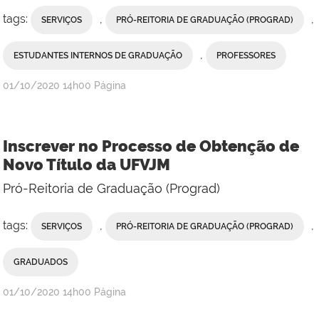
tags:
,
,
SERVIÇOS
PRÓ-REITORIA DE GRADUAÇÃO (PROGRAD)
,
ESTUDANTES INTERNOS DE GRADUAÇÃO
PROFESSORES
publicado
01/10/2020
14h00
Página
Inscrever no Processo de Obtenção de
Novo Título da UFVJM
Pró-Reitoria de Graduação (Prograd)
tags:
,
,
SERVIÇOS
PRÓ-REITORIA DE GRADUAÇÃO (PROGRAD)
GRADUADOS
publicado
01/10/2020
14h00
Página