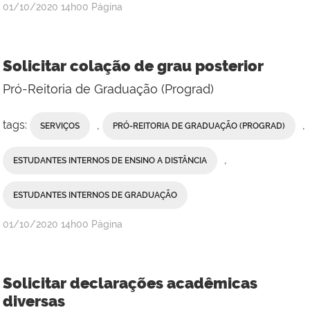
publicado
01/10/2020
14h00
Página
Solicitar colação de grau posterior
Pró-Reitoria de Graduação (Prograd)
tags:
,
,
SERVIÇOS
PRÓ-REITORIA DE GRADUAÇÃO (PROGRAD)
,
ESTUDANTES INTERNOS DE ENSINO A DISTÂNCIA
ESTUDANTES INTERNOS DE GRADUAÇÃO
publicado
01/10/2020
14h00
Página
Solicitar declarações acadêmicas
diversas