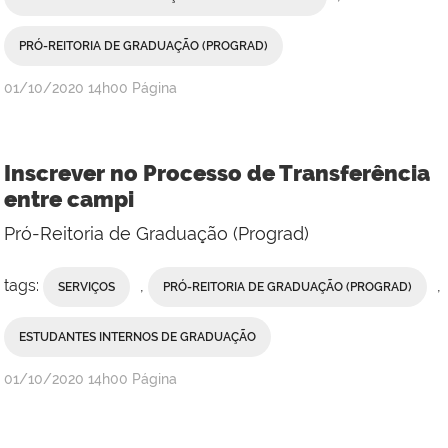
PRÓ-REITORIA DE GRADUAÇÃO (PROGRAD)
publicado
01/10/2020
14h00
Página
Inscrever no Processo de Transferência
entre campi
Pró-Reitoria de Graduação (Prograd)
tags:
,
,
SERVIÇOS
PRÓ-REITORIA DE GRADUAÇÃO (PROGRAD)
ESTUDANTES INTERNOS DE GRADUAÇÃO
publicado
01/10/2020
14h00
Página