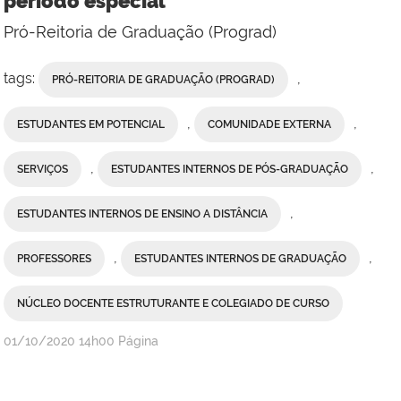
período especial
Pró-Reitoria de Graduação (Prograd)
tags:
,
PRÓ-REITORIA DE GRADUAÇÃO (PROGRAD)
,
,
ESTUDANTES EM POTENCIAL
COMUNIDADE EXTERNA
,
,
SERVIÇOS
ESTUDANTES INTERNOS DE PÓS-GRADUAÇÃO
,
ESTUDANTES INTERNOS DE ENSINO A DISTÂNCIA
,
,
PROFESSORES
ESTUDANTES INTERNOS DE GRADUAÇÃO
NÚCLEO DOCENTE ESTRUTURANTE E COLEGIADO DE CURSO
publicado
01/10/2020
14h00
Página