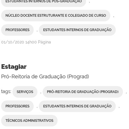
,
ESTUDANTES INTERNOS DE PÓS-GRADUAÇÃO
,
NÚCLEO DOCENTE ESTRUTURANTE E COLEGIADO DE CURSO
,
PROFESSORES
ESTUDANTES INTERNOS DE GRADUAÇÃO
publicado
01/10/2020
14h00
Página
Estagiar
Pró-Reitoria de Graduação (Prograd)
tags:
,
,
SERVIÇOS
PRÓ-REITORIA DE GRADUAÇÃO (PROGRAD)
,
,
PROFESSORES
ESTUDANTES INTERNOS DE GRADUAÇÃO
TÉCNICOS ADMINISTRATIVOS