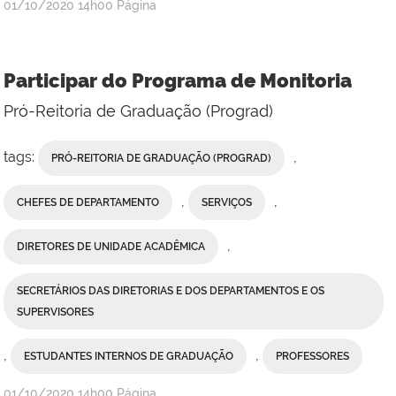
publicado
01/10/2020
14h00
Página
Participar do Programa de Monitoria
Pró-Reitoria de Graduação (Prograd)
tags:
,
PRÓ-REITORIA DE GRADUAÇÃO (PROGRAD)
,
,
CHEFES DE DEPARTAMENTO
SERVIÇOS
,
DIRETORES DE UNIDADE ACADÊMICA
SECRETÁRIOS DAS DIRETORIAS E DOS DEPARTAMENTOS E OS
SUPERVISORES
,
,
ESTUDANTES INTERNOS DE GRADUAÇÃO
PROFESSORES
publicado
01/10/2020
14h00
Página