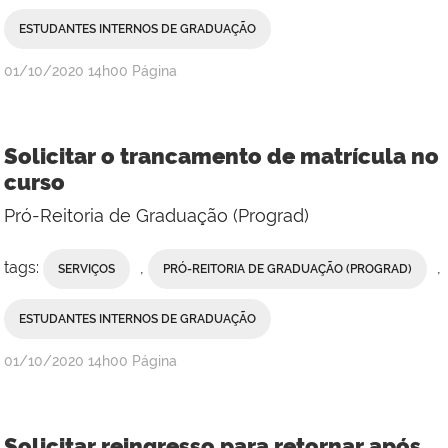
ESTUDANTES INTERNOS DE GRADUAÇÃO
publicado
01/10/2020
14h00
Página
Solicitar o trancamento de matrícula no
curso
Pró-Reitoria de Graduação (Prograd)
tags:
,
,
SERVIÇOS
PRÓ-REITORIA DE GRADUAÇÃO (PROGRAD)
ESTUDANTES INTERNOS DE GRADUAÇÃO
publicado
01/10/2020
14h00
Página
Solicitar reingresso para retornar após