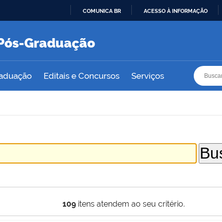
COMUNICA BR
ACESSO À INFORMAÇÃO
IR
PARA
e Pós-Graduação
O
CONTEÚDO
Busca
Busca
raduação
Editais e Concursos
Serviços
109
itens atendem ao seu critério.