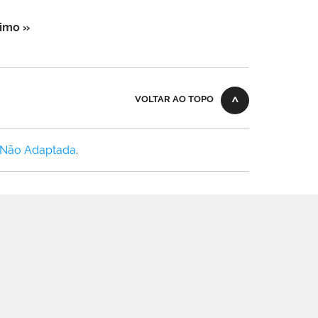
imo »
VOLTAR AO TOPO
 Não Adaptada
.