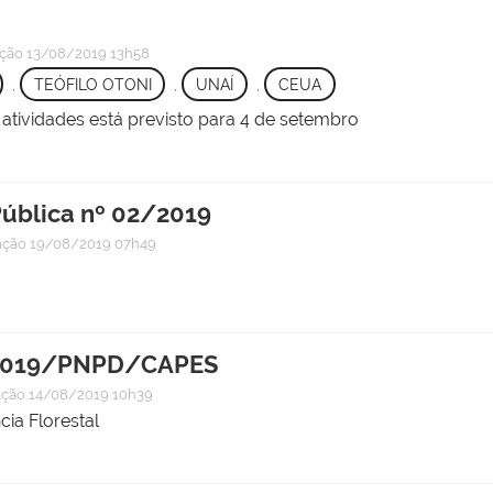
ação
13/08/2019 13h58
,
TEÓFILO OTONI
,
UNAÍ
,
CEUA
atividades está previsto para 4 de setembro
Pública nº 02/2019
ação
19/08/2019 07h49
02/2019/PNPD/CAPES
ação
14/08/2019 10h39
ia Florestal