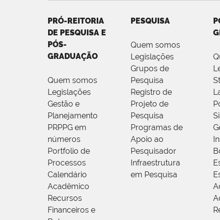
PRÓ-REITORIA
PESQUISA
P
DE PESQUISA E
G
PÓS-
Quem somos
GRADUAÇÃO
Legislações
Q
Grupos de
L
Quem somos
Pesquisa
S
Legislações
Registro de
L
Gestão e
Projeto de
P
Planejamento
Pesquisa
S
PRPPG em
Programas de
G
números
Apoio ao
I
Portfolio de
Pesquisador
B
Processos
Infraestrutura
E
Calendário
em Pesquisa
E
Acadêmico
A
Recursos
A
Financeiros e
R