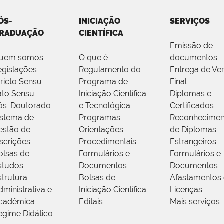
ÓS-
INICIAÇÃO
SERVIÇOS
RADUAÇÃO
CIENTÍFICA
Emissão de
uem somos
O que é
documentos
egislações
Regulamento do
Entrega de Ve
tricto Sensu
Programa de
Final
ato Sensu
Iniciação Científica
Diplomas e
ós-Doutorado
e Tecnológica
Certificados
istema de
Programas
Reconhecimen
estão de
Orientações
de Diplomas
nscrições
Procedimentais
Estrangeiros
olsas de
Formulários e
Formulários e
studos
Documentos
Documentos
strutura
Bolsas de
Afastamentos 
dministrativa e
Iniciação Científica
Licenças
cadêmica
Editais
Mais serviços
egime Didático