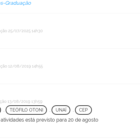
Pós-Graduação
ação
25/07/2025 14h30
ação
12/08/2019 14h55
ação
13/08/2019 13h59
,
TEÓFILO OTONI
,
UNAÍ
,
CEP
tividades está previsto para 20 de agosto