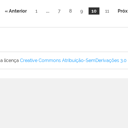
« Anterior
1
...
7
8
9
10
11
Próx
a licença
Creative Commons Atribuição-SemDerivações 3.0