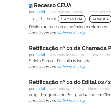
Recesso CEUA
por
portal
—
publicado
12/07/2019
—
última modific
— registrado em:
DIAMANTINA
,
JANAÚBA
Devido ao recesso acadêmico o retorno das 
Localizado em
Notícias
/
2019
Retificação nº 01 da Chamada 
por
portal
—
publicado
16/08/2019
—
última modific
Stricto Sensu - Disciplinas Isoladas
Localizado em
Notícias
/
2019
Retificação nº 01 do Edital 
por
portal
—
publicado
14/08/2019
—
última modific
2019 - Programa de Pós-graduação em Ciênc
Localizado em
Notícias
/
2019