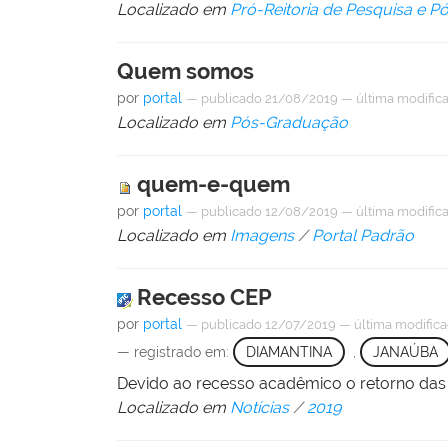
Localizado em
Pró-Reitoria de Pesquisa e 
Quem somos
por
portal
—
publicado
21/08/2019
—
última modific
Localizado em
Pós-Graduação
quem-e-quem
por
portal
—
publicado
12/08/2019
—
última modific
Localizado em
Imagens
/
Portal Padrão
Recesso CEP
por
portal
—
publicado
12/07/2019
—
última modific
— registrado em:
DIAMANTINA
,
JANAÚBA
Devido ao recesso acadêmico o retorno das a
Localizado em
Notícias
/
2019