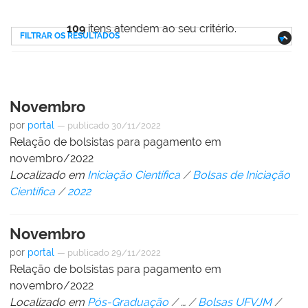
109
itens atendem ao seu critério.
FILTRAR OS RESULTADOS
Novembro
por
portal
—
publicado
30/11/2022
Relação de bolsistas para pagamento em
novembro/2022
Localizado em
Iniciação Científica
/
Bolsas de Iniciação
Científica
/
2022
Novembro
por
portal
—
publicado
29/11/2022
Relação de bolsistas para pagamento em
novembro/2022
Localizado em
Pós-Graduação
/
…
/
Bolsas UFVJM
/