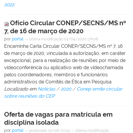
2022
Ofício Circular CONEP/SECNS/MS nº
7, de 16 de março de 2020
por
portal
—
última modificação
02/04/2020 17h06
Encaminha Carta Circular CONEP/SECNS/MS nº 7, 16
de março de 2020, vinculada à autorização, em caráter
excepcional, para a realização de reuniões por meio de
videoconferência ou aplicativo web de videochamada
pelos coordenadores, membros e funcionários
administrativos de Comitês de Ética em Pesquisa
Localizado em
Notícias
/
2020
/
Conep emite circular
sobre reuniões do CEP
Oferta de vagas para matrícula em
disciplina isolada
por
portal
—
publicado
12/08/2019
—
última modificação