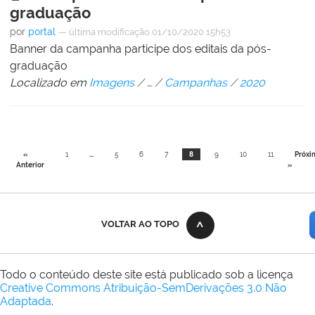
graduação
por
portal
—
última modificação
01/10/2020 15h53
Banner da campanha participe dos editais da pós-
graduação
Localizado em
Imagens
/
…
/
Campanhas
/
2020
«
1
...
5
6
7
8
9
10
11
Próxi
Anterior
»
VOLTAR AO TOPO
Todo o conteúdo deste site está publicado sob a licença
Creative Commons Atribuição-SemDerivações 3.0 Não
Adaptada
.