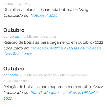
14/08/2019 08h19
Disciplinas Isoladas - Chamada Pública 02/2019
Localizado em
Notícias
/
2019
Outubro
por
portal
—
publicado
30/11/2022
Relação de bolsistas para pagamento em outubro/2022
Localizado em
Iniciação Científica
/
Bolsas de Iniciação
Científica
/
2022
Outubro
por
portal
—
publicado
27/10/2022
—
última modificação
01/11/2022 14h11
Relação de bolsistas para pagamento em outubro/2022
Localizado em
Pós-Graduação
/
…
/
Bolsas UFVJM
/
2022