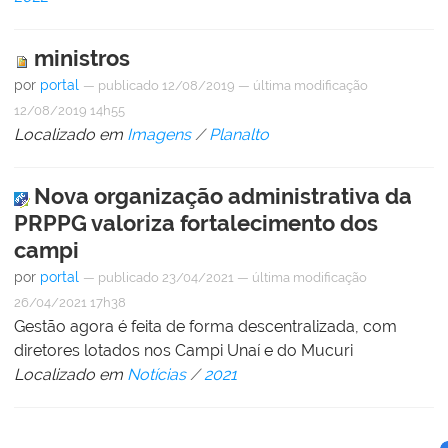
ministros
por
portal
—
publicado
12/08/2019
—
última modificação
12/08/2019 14h55
Localizado em
Imagens
/
Planalto
Nova organização administrativa da
PRPPG valoriza fortalecimento dos
campi
por
portal
—
publicado
23/04/2021
—
última modificação
26/04/2021 17h38
Gestão agora é feita de forma descentralizada, com
diretores lotados nos Campi Unaí e do Mucuri
Localizado em
Notícias
/
2021