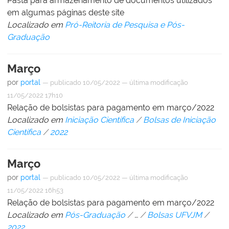
Pasta para armazenamento de documentos utilizados
em algumas páginas deste site
Localizado em
Pró-Reitoria de Pesquisa e Pós-
Graduação
Março
por
portal
—
publicado
10/05/2022
—
última modificação
11/05/2022 17h10
Relação de bolsistas para pagamento em março/2022
Localizado em
Iniciação Científica
/
Bolsas de Iniciação
Científica
/
2022
Março
por
portal
—
publicado
10/05/2022
—
última modificação
11/05/2022 16h53
Relação de bolsistas para pagamento em março/2022
Localizado em
Pós-Graduação
/
…
/
Bolsas UFVJM
/
2022