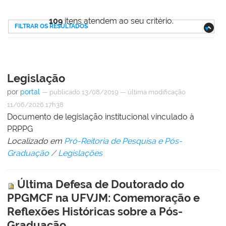
109
itens atendem ao seu critério.
FILTRAR OS RESULTADOS
Legislação
por
portal
—
publicado
13/08/2019
—
última modificação
11/06/2026 17h38
Documento de legislação institucional vinculado à
PRPPG
Localizado em
Pró-Reitoria de Pesquisa e Pós-
Graduação
/
Legislações
Última Defesa de Doutorado do
PPGMCF na UFVJM: Comemoração e
Reflexões Históricas sobre a Pós-
Graduação