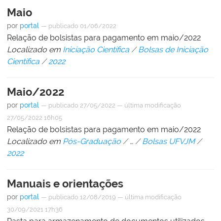
Maio
por
portal
—
publicado
01/06/2022
Relação de bolsistas para pagamento em maio/2022
Localizado em
Iniciação Científica
/
Bolsas de Iniciação
Científica
/
2022
Maio/2022
por
portal
—
publicado
27/05/2022
—
última modificação
27/05/2022 16h05
Relação de bolsistas para pagamento em maio/2022
Localizado em
Pós-Graduação
/
…
/
Bolsas UFVJM
/
2022
Manuais e orientações
por
portal
—
publicado
12/08/2019
—
última modificação
30/09/2021 17h36