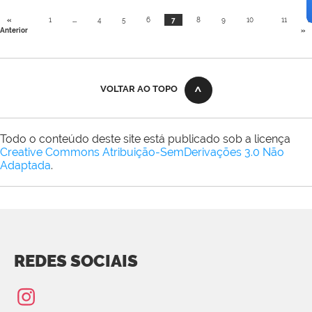
«
1
...
4
5
6
7
8
9
10
11
P
Anterior
»
VOLTAR AO TOPO
Todo o conteúdo deste site está publicado sob a licença
Creative Commons Atribuição-SemDerivações 3.0 Não
Adaptada
.
REDES SOCIAIS