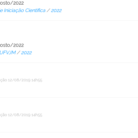
gosto/2022
 Iniciação Científica
/
2022
gosto/2022
 UFVJM
/
2022
ação
12/08/2019 14h55
ação
12/08/2019 14h55