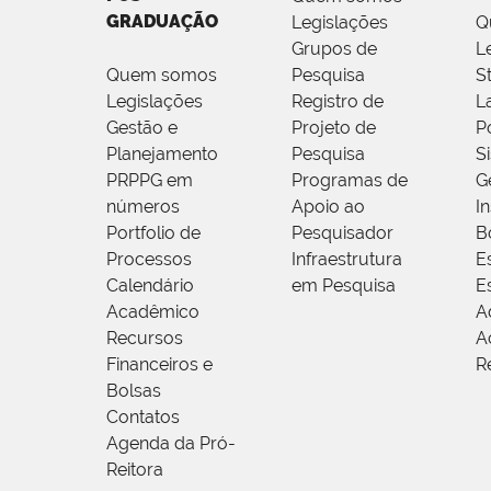
GRADUAÇÃO
Legislações
Q
Grupos de
L
Quem somos
Pesquisa
S
Legislações
Registro de
L
Gestão e
Projeto de
P
Planejamento
Pesquisa
S
PRPPG em
Programas de
G
números
Apoio ao
I
Portfolio de
Pesquisador
B
Processos
Infraestrutura
E
Calendário
em Pesquisa
E
Acadêmico
A
Recursos
A
Financeiros e
R
Bolsas
Contatos
Agenda da Pró-
Reitora