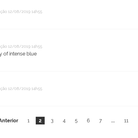
ação
12/08/2019 14h55
ação
12/08/2019 14h55
ky of intense blue
ação
12/08/2019 14h55
Anterior
1
2
3
4
5
6
7
...
11