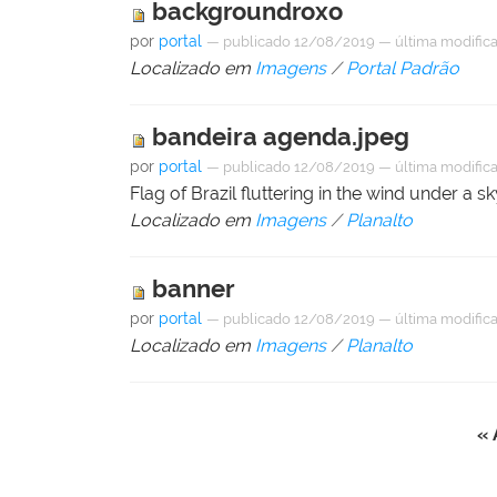
backgroundroxo
por
portal
—
publicado
12/08/2019
—
última modific
Localizado em
Imagens
/
Portal Padrão
bandeira agenda.jpeg
por
portal
—
publicado
12/08/2019
—
última modific
Flag of Brazil fluttering in the wind under a s
Localizado em
Imagens
/
Planalto
banner
por
portal
—
publicado
12/08/2019
—
última modific
Localizado em
Imagens
/
Planalto
« 