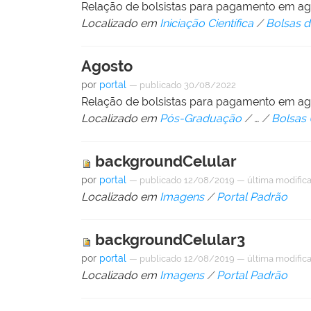
Relação de bolsistas para pagamento em a
Localizado em
Iniciação Científica
/
Bolsas de
Agosto
por
portal
—
publicado
30/08/2022
Relação de bolsistas para pagamento em a
Localizado em
Pós-Graduação
/
…
/
Bolsas
backgroundCelular
por
portal
—
publicado
12/08/2019
—
última modific
Localizado em
Imagens
/
Portal Padrão
backgroundCelular3
por
portal
—
publicado
12/08/2019
—
última modific
Localizado em
Imagens
/
Portal Padrão