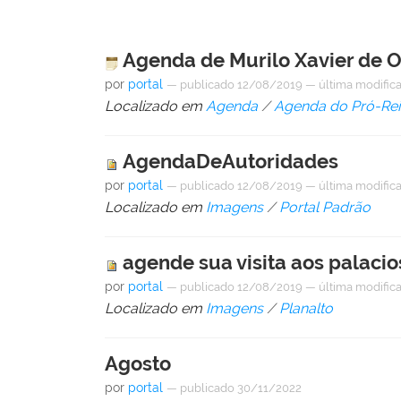
Agenda de Murilo Xavier de O
por
portal
—
publicado
12/08/2019
—
última modific
Localizado em
Agenda
/
Agenda do Pró-Rei
AgendaDeAutoridades
por
portal
—
publicado
12/08/2019
—
última modific
Localizado em
Imagens
/
Portal Padrão
agende sua visita aos palacio
por
portal
—
publicado
12/08/2019
—
última modific
Localizado em
Imagens
/
Planalto
Agosto
por
portal
—
publicado
30/11/2022