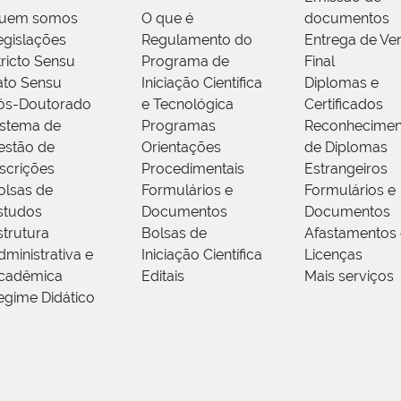
uem somos
O que é
documentos
egislações
Regulamento do
Entrega de Ve
tricto Sensu
Programa de
Final
ato Sensu
Iniciação Científica
Diplomas e
ós-Doutorado
e Tecnológica
Certificados
istema de
Programas
Reconhecimen
estão de
Orientações
de Diplomas
nscrições
Procedimentais
Estrangeiros
olsas de
Formulários e
Formulários e
studos
Documentos
Documentos
strutura
Bolsas de
Afastamentos 
dministrativa e
Iniciação Científica
Licenças
cadêmica
Editais
Mais serviços
egime Didático