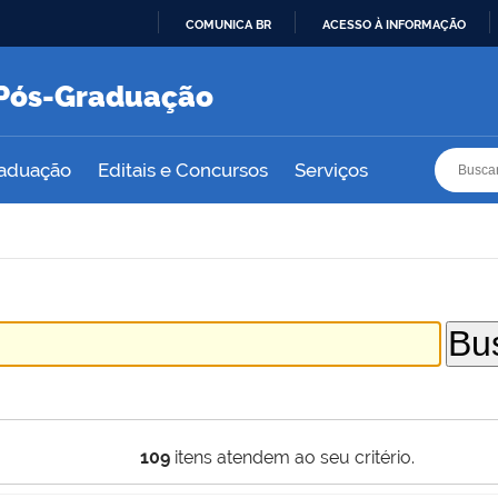
COMUNICA BR
ACESSO À INFORMAÇÃO
IR
PARA
e Pós-Graduação
O
CONTEÚDO
Busca
Busca
raduação
Editais e Concursos
Serviços
109
itens atendem ao seu critério.