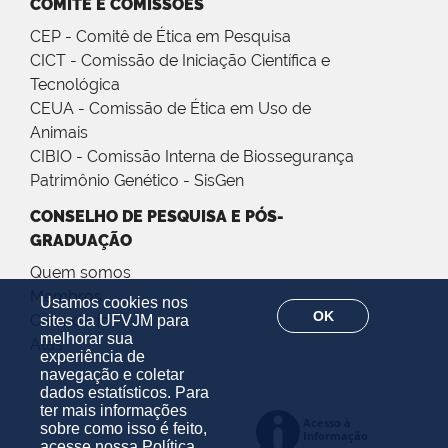
COMITÊ E COMISSÕES
CEP - Comitê de Ética em Pesquisa
CICT - Comissão de Iniciação Científica e
Tecnológica
CEUA - Comissão de Ética em Uso de
Animais
CIBIO - Comissão Interna de Biossegurança
Patrimônio Genético - SisGen
CONSELHO DE PESQUISA E PÓS-
GRADUAÇÃO
Quem somos
Membros
Usamos cookies nos
OK
Calendário
sites da UFVJM para
melhorar sua
Atas
experiência de
navegação e coletar
dados estatísticos. Para
ter mais informações
sobre como isso é feito,
acesse nossa
Política