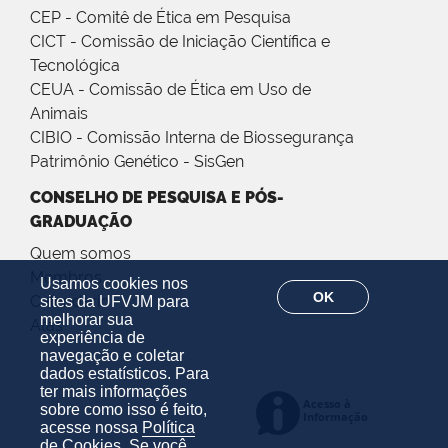
CEP - Comitê de Ética em Pesquisa
CICT - Comissão de Iniciação Científica e
Tecnológica
CEUA - Comissão de Ética em Uso de
Animais
CIBIO - Comissão Interna de Biossegurança
Patrimônio Genético - SisGen
CONSELHO DE PESQUISA E PÓS-
GRADUAÇÃO
Quem somos
Membros
Usamos cookies nos
OK
Calendário
sites da UFVJM para
melhorar sua
Atas
experiência de
navegação e coletar
dados estatísticos. Para
ter mais informações
sobre como isso é feito,
acesse nossa
Política
de Cookies
. Se você