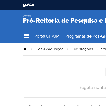
UFVJM
Pró-Reitoria de Pesquisa 
Portal UFVJM
Programas de Pós-G
Pós-Graduação
Legislações
St
Regulamenta 