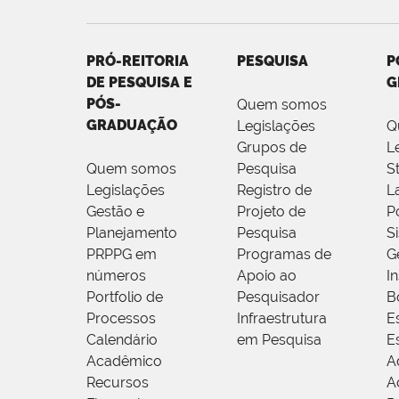
PRÓ-REITORIA
PESQUISA
P
DE PESQUISA E
G
PÓS-
Quem somos
GRADUAÇÃO
Legislações
Q
Grupos de
L
Quem somos
Pesquisa
S
Legislações
Registro de
L
Gestão e
Projeto de
P
Planejamento
Pesquisa
S
PRPPG em
Programas de
G
números
Apoio ao
I
Portfolio de
Pesquisador
B
Processos
Infraestrutura
E
Calendário
em Pesquisa
E
Acadêmico
A
Recursos
A