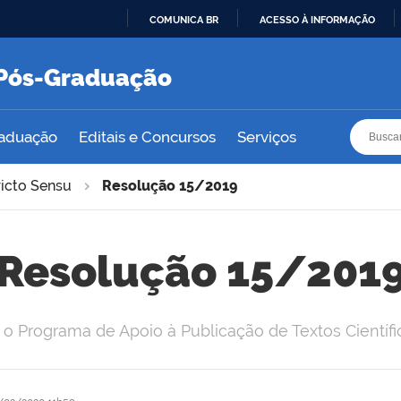
COMUNICA BR
ACESSO À INFORMAÇÃO
IR
PARA
e Pós-Graduação
O
CONTEÚDO
Busca
Busca
raduação
Editais e Concursos
Serviços
ricto Sensu
Resolução 15/2019
Resolução 15/201
o Programa de Apoio à Publicação de Textos Científ