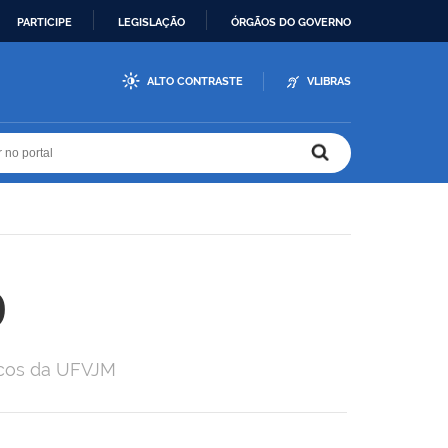
PARTICIPE
LEGISLAÇÃO
ÓRGÃOS DO GOVERNO
ALTO CONTRASTE
VLIBRAS
r no portal
r no portal
9
icos da UFVJM