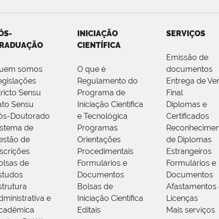
ÓS-
INICIAÇÃO
SERVIÇOS
RADUAÇÃO
CIENTÍFICA
Emissão de
uem somos
O que é
documentos
egislações
Regulamento do
Entrega de Ve
tricto Sensu
Programa de
Final
ato Sensu
Iniciação Científica
Diplomas e
ós-Doutorado
e Tecnológica
Certificados
istema de
Programas
Reconhecimen
estão de
Orientações
de Diplomas
nscrições
Procedimentais
Estrangeiros
olsas de
Formulários e
Formulários e
studos
Documentos
Documentos
strutura
Bolsas de
Afastamentos 
dministrativa e
Iniciação Científica
Licenças
cadêmica
Editais
Mais serviços