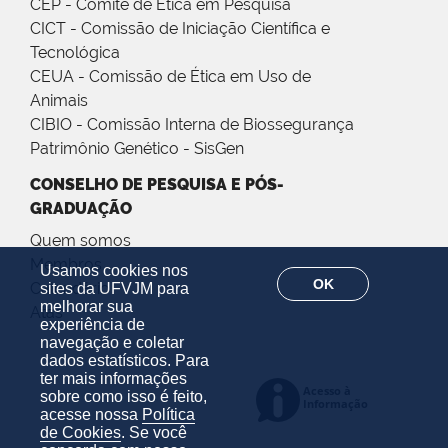
CEP - Comitê de Ética em Pesquisa
CICT - Comissão de Iniciação Científica e
Tecnológica
CEUA - Comissão de Ética em Uso de
Animais
CIBIO - Comissão Interna de Biossegurança
Patrimônio Genético - SisGen
CONSELHO DE PESQUISA E PÓS-
GRADUAÇÃO
Quem somos
Membros
Usamos cookies nos
OK
Calendário
sites da UFVJM para
melhorar sua
Atas
experiência de
navegação e coletar
dados estatísticos. Para
ter mais informações
sobre como isso é feito,
acesse nossa
Política
de Cookies
. Se você