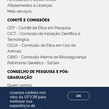
Afastamentos e Licenças
Mais serviços
COMITÊ E COMISSÕES
CEP - Comitê de Ética em Pesquisa
CICT - Comissão de Iniciação Científica e
Tecnológica
CEUA - Comissão de Ética em Uso de
Animais
CIBIO - Comissão Interna de Biossegurança
Patrimônio Genético - SisGen
CONSELHO DE PESQUISA E PÓS-
GRADUAÇÃO
Quem somos
Membros
Usamos cookies nos
OK
Calendário
sites da UFVJM para
melhorar sua
Atas
experiência de