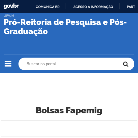
COMUNICA BR
ACESSO À INFORMAÇÃO
PARTI
IR
UFVJM
Pró-Reitoria de Pesquisa e Pós-
PARA
O
Graduação
CONTEÚDO
Buscar no portal
Buscar no portal
Bolsas Fapemig