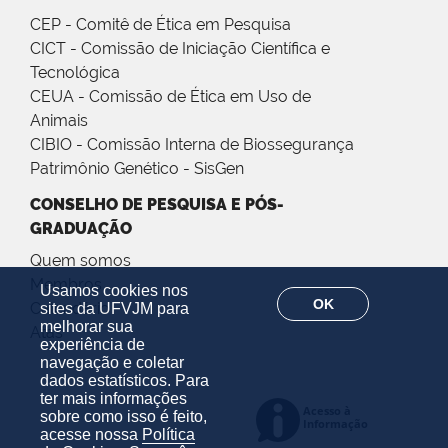
CEP - Comitê de Ética em Pesquisa
CICT - Comissão de Iniciação Científica e
Tecnológica
CEUA - Comissão de Ética em Uso de
Animais
CIBIO - Comissão Interna de Biossegurança
Patrimônio Genético - SisGen
CONSELHO DE PESQUISA E PÓS-
GRADUAÇÃO
Quem somos
Membros
Usamos cookies nos
OK
Calendário
sites da UFVJM para
melhorar sua
Atas
experiência de
navegação e coletar
dados estatísticos. Para
ter mais informações
sobre como isso é feito,
acesse nossa
Política