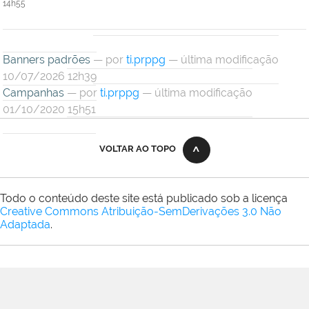
14h55
Banners padrões
—
por
ti.prppg
— última modificação
10/07/2026 12h39
Campanhas
—
por
ti.prppg
— última modificação
01/10/2020 15h51
VOLTAR AO TOPO
Todo o conteúdo deste site está publicado sob a licença
Creative Commons Atribuição-SemDerivações 3.0 Não
Adaptada
.