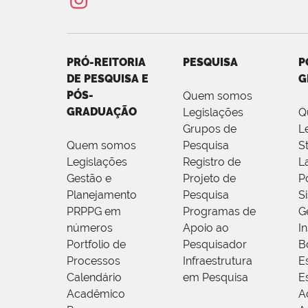
PRÓ-REITORIA
PESQUISA
P
DE PESQUISA E
G
PÓS-
Quem somos
GRADUAÇÃO
Legislações
Q
Grupos de
L
Quem somos
Pesquisa
S
Legislações
Registro de
L
Gestão e
Projeto de
P
Planejamento
Pesquisa
S
PRPPG em
Programas de
G
números
Apoio ao
I
Portfolio de
Pesquisador
B
Processos
Infraestrutura
E
Calendário
em Pesquisa
E
Acadêmico
A