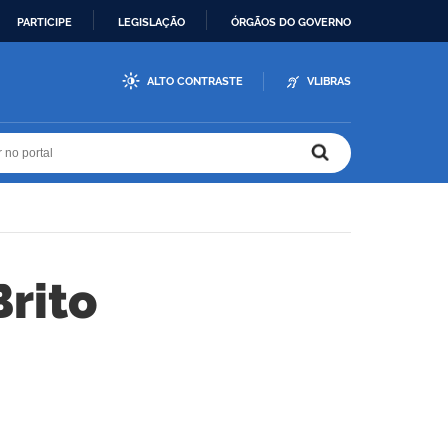
PARTICIPE
LEGISLAÇÃO
ÓRGÃOS DO GOVERNO
ALTO CONTRASTE
VLIBRAS
r no portal
r no portal
Brito