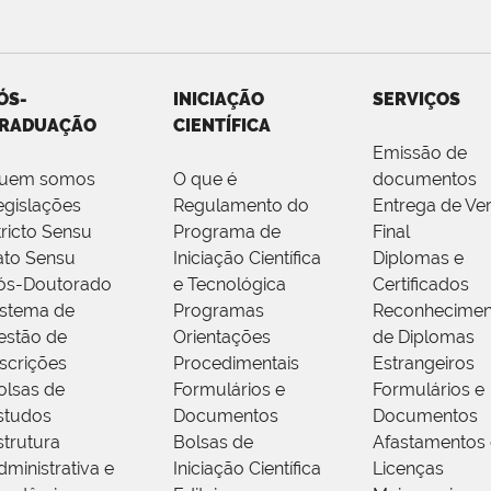
ÓS-
INICIAÇÃO
SERVIÇOS
RADUAÇÃO
CIENTÍFICA
Emissão de
uem somos
O que é
documentos
egislações
Regulamento do
Entrega de Ve
tricto Sensu
Programa de
Final
ato Sensu
Iniciação Científica
Diplomas e
ós-Doutorado
e Tecnológica
Certificados
istema de
Programas
Reconhecimen
estão de
Orientações
de Diplomas
nscrições
Procedimentais
Estrangeiros
olsas de
Formulários e
Formulários e
studos
Documentos
Documentos
strutura
Bolsas de
Afastamentos 
dministrativa e
Iniciação Científica
Licenças