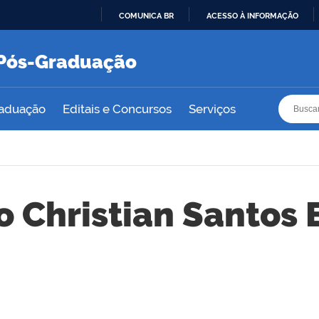
COMUNICA BR
ACESSO À INFORMAÇÃO
IR
PARA
e Pós-Graduação
O
CONTEÚDO
Busca
Busca
raduação
Editais e Concursos
Serviços
 Christian Santos 