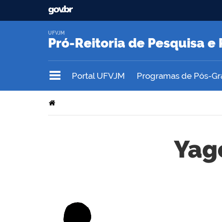
UFVJM
Pró-Reitoria de Pesquisa 
Portal UFVJM
Programas de Pós-G
Yago