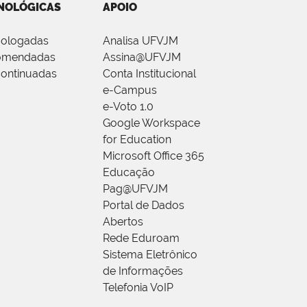
NOLÓGICAS
APOIO
ologadas
Analisa UFVJM
omendadas
Assina@UFVJM
ontinuadas
Conta Institucional
e-Campus
e-Voto 1.0
Google Workspace
for Education
Microsoft Office 365
Educação
Pag@UFVJM
Portal de Dados
Abertos
Rede Eduroam
Sistema Eletrônico
de Informações
Telefonia VoIP