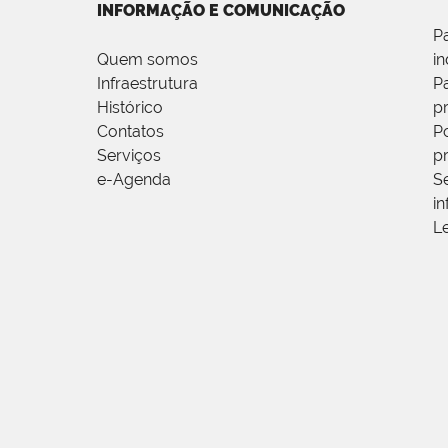
INFORMAÇÃO E COMUNICAÇÃO
P
Quem somos
i
Infraestrutura
P
Histórico
p
Contatos
Po
Serviços
p
e-Agenda
S
i
L