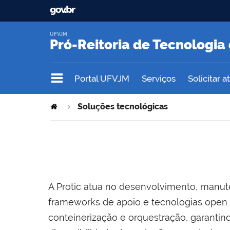
UFVJM
Pró-Reitoria de Tecnologi
Portal UFVJM
Serviços
Solicitar 
Soluções tecnológicas
A Protic atua no desenvolvimento, manut
frameworks de apoio e tecnologias open s
conteinerização e orquestração, garantin