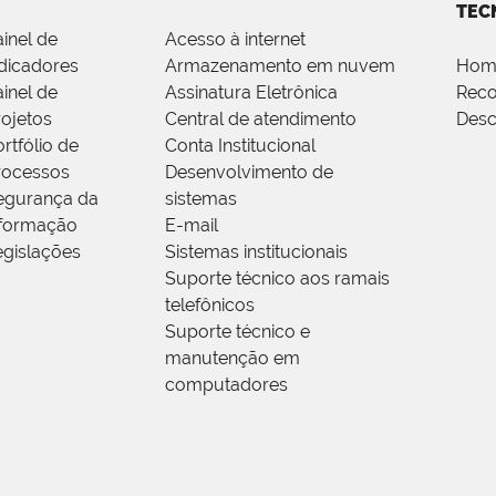
TEC
ainel de
Acesso à internet
ndicadores
Armazenamento em nuvem
Hom
ainel de
Assinatura Eletrônica
Rec
rojetos
Central de atendimento
Desc
rtfólio de
Conta Institucional
rocessos
Desenvolvimento de
egurança da
sistemas
nformação
E-mail
egislações
Sistemas institucionais
Suporte técnico aos ramais
telefônicos
Suporte técnico e
manutenção em
computadores