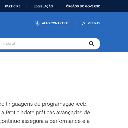
PARTICIPE
LEGISLAÇÃO
ÓRGÃOS DO GOVERNO
ALTO CONTRASTE
VLIBRAS
r no portal
r no portal
ndo linguagens de programação web,
a Protic adota práticas avançadas de
 contínuo assegura a performance e a