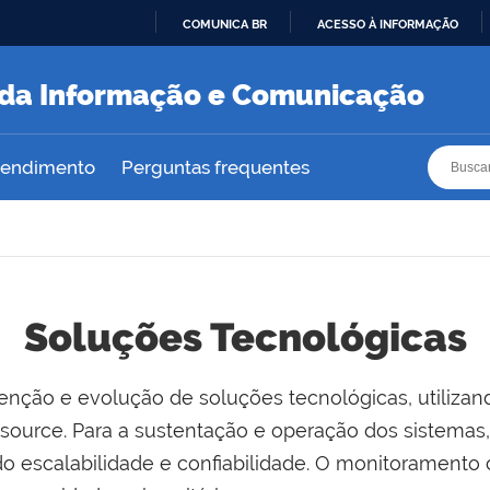
COMUNICA BR
ACESSO À INFORMAÇÃO
IR
PARA
a da Informação e Comunicação
O
CONTEÚDO
Busca
Busca
atendimento
Perguntas frequentes
Soluções Tecnológicas
enção e evolução de soluções tecnológicas, utiliza
ource. Para a sustentação e operação dos sistemas, 
do escalabilidade e confiabilidade. O monitoramento