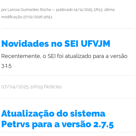
por
Larissa Guimarães Rocha
—
publicado
14/11/2025 17h13,
última
modificação
27/02/2026 11h51
Novidades no SEI UFVJM
Recentemente, o SEI foi atualizado para a versão
3.1.5
por
publicado
07/04/2025
10h19
Notícias
Thiago
Mendes
Borges
Atualização do sistema
Petrvs para a versão 2.7.5