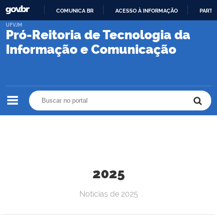
COMUNICA BR
ACESSO À INFORMAÇÃO
PARTI
IR
UFVJM
Pró-Reitoria de Tecnologia da
PARA
O
Informação e Comunicação
CONTEÚDO
Buscar no portal
Buscar no portal
2025
Notícias de 2025