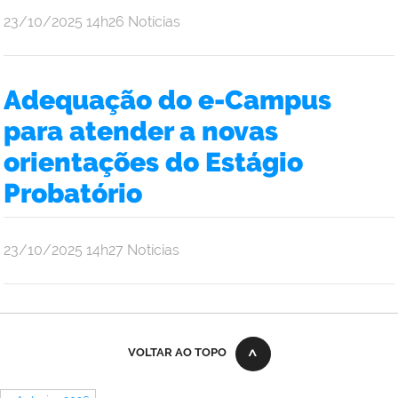
por
publicado
23/10/2025
14h26
Notícias
Larissa
Guimarães
Rocha
Adequação do e-Campus
para atender a novas
orientações do Estágio
Probatório
por
publicado
23/10/2025
14h27
Notícias
Larissa
Guimarães
Rocha
VOLTAR AO TOPO