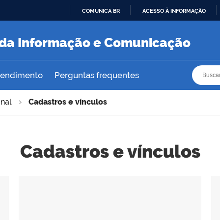
COMUNICA BR
ACESSO À INFORMAÇÃO
IR
PARA
a da Informação e Comunicação
O
CONTEÚDO
Busca
Busca
atendimento
Perguntas frequentes
onal
Cadastros e vínculos
Cadastros e vínculos