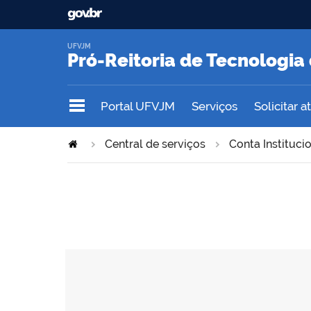
UFVJM
Pró-Reitoria de Tecnologi
Portal UFVJM
Serviços
Solicitar 
Central de serviços
Conta Instituci