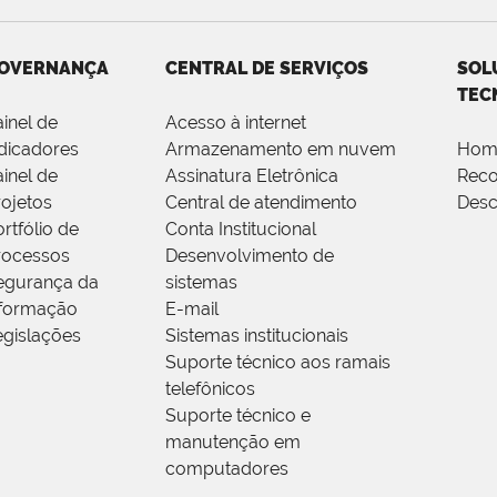
OVERNANÇA
CENTRAL DE SERVIÇOS
SOL
TEC
ainel de
Acesso à internet
ndicadores
Armazenamento em nuvem
Hom
ainel de
Assinatura Eletrônica
Rec
rojetos
Central de atendimento
Desc
rtfólio de
Conta Institucional
rocessos
Desenvolvimento de
egurança da
sistemas
nformação
E-mail
egislações
Sistemas institucionais
Suporte técnico aos ramais
telefônicos
Suporte técnico e
manutenção em
computadores