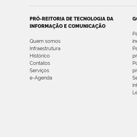
PRÓ-REITORIA DE TECNOLOGIA DA
G
INFORMAÇÃO E COMUNICAÇÃO
P
Quem somos
i
Infraestrutura
P
Histórico
p
Contatos
Po
Serviços
p
e-Agenda
S
i
L