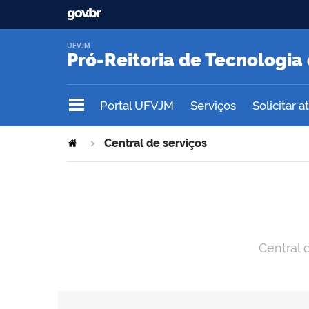
UFVJM
Pró-Reitoria de Tecnologi
Portal UFVJM
Serviços
Solicitar 
Central de serviços
Central 