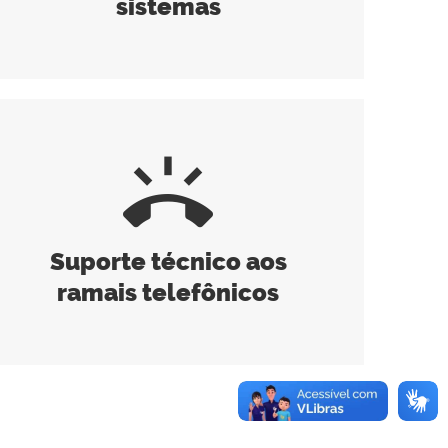
sistemas
ring_volume
Suporte técnico aos
ramais telefônicos