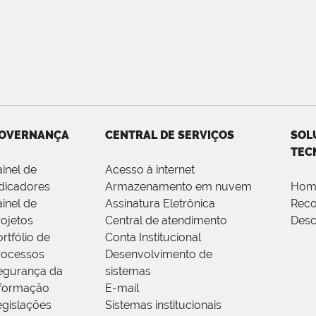
OVERNANÇA
CENTRAL DE SERVIÇOS
SOL
TEC
ainel de
Acesso à internet
ndicadores
Armazenamento em nuvem
Hom
ainel de
Assinatura Eletrônica
Rec
rojetos
Central de atendimento
Desc
rtfólio de
Conta Institucional
rocessos
Desenvolvimento de
egurança da
sistemas
nformação
E-mail
egislações
Sistemas institucionais