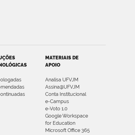
UÇÕES
MATERIAIS DE
NOLÓGICAS
APOIO
ologadas
Analisa UFVJM
omendadas
Assina@UFVJM
ontinuadas
Conta Institucional
e-Campus
e-Voto 1.0
Google Workspace
for Education
Microsoft Office 365