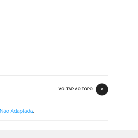
VOLTAR AO TOPO
 Não Adaptada
.