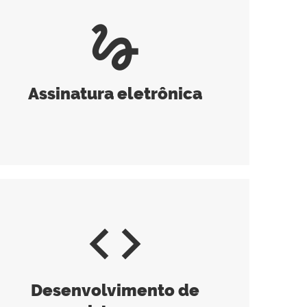
gesture
Assinatura eletrônica
code
Desenvolvimento de