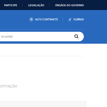
PARTICIPE
LEGISLAÇÃO
ÓRGÃOS DO GOVERNO
ALTO CONTRASTE
VLIBRAS
r no portal
r no portal
nformação