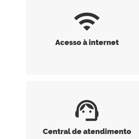
wifi
Acesso à internet
support_agent
Central de atendimento