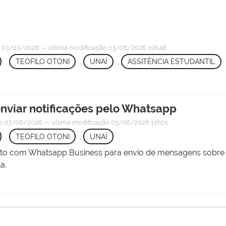
o
03/03/2026
—
última modificação
03/06/2026 10h48
,
TEÓFILO OTONI
,
UNAÍ
,
ASSITÊNCIA ESTUDANTIL
enviar notificações pelo Whatsapp
o
03/06/2026
—
última modificação
03/06/2026 11h01
,
TEÓFILO OTONI
,
UNAÍ
idato com Whatsapp Business para envio de mensagens sobr
a.