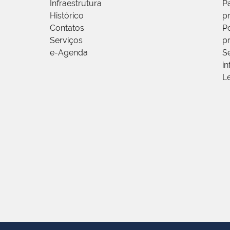
Infraestrutura
P
Histórico
p
Contatos
Po
Serviços
p
e-Agenda
S
i
L