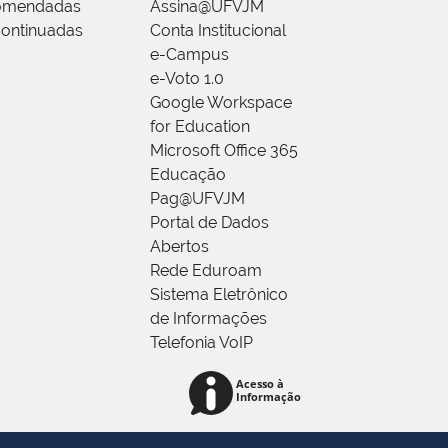
omendadas
Assina@UFVJM
ontinuadas
Conta Institucional
e-Campus
e-Voto 1.0
Google Workspace
for Education
Microsoft Office 365
Educação
Pag@UFVJM
Portal de Dados
Abertos
Rede Eduroam
Sistema Eletrônico
de Informações
Telefonia VoIP