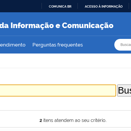
COMUNICA BR
ACESSO À INFORMAÇÃO
IR
PARA
a da Informação e Comunicação
O
CONTEÚDO
Busca
Busca
atendimento
Perguntas frequentes
2
itens atendem ao seu critério.