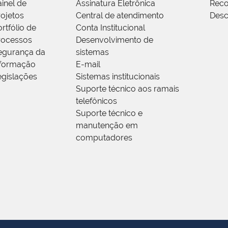
ainel de
Assinatura Eletrônica
Rec
rojetos
Central de atendimento
Desc
rtfólio de
Conta Institucional
rocessos
Desenvolvimento de
egurança da
sistemas
nformação
E-mail
egislações
Sistemas institucionais
Suporte técnico aos ramais
telefônicos
Suporte técnico e
manutenção em
computadores