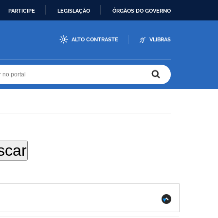
PARTICIPE
LEGISLAÇÃO
ÓRGÃOS DO GOVERNO
ALTO CONTRASTE
VLIBRAS
r no portal
r no portal