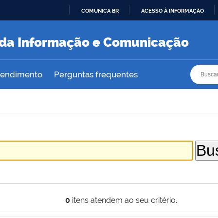
COMUNICA BR
ACESSO À INFORMAÇÃO
IR
PARA
a da Informação e Comunicação
O
CONTEÚDO
Busca
Busca
atendimento
Perguntas frequentes
0
itens atendem ao seu critério.