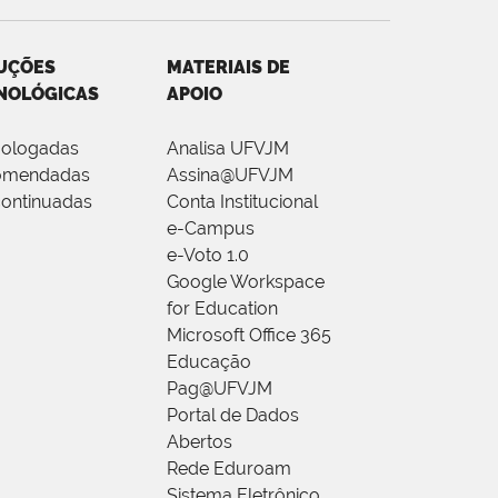
UÇÕES
MATERIAIS DE
NOLÓGICAS
APOIO
ologadas
Analisa UFVJM
omendadas
Assina@UFVJM
ontinuadas
Conta Institucional
e-Campus
e-Voto 1.0
Google Workspace
for Education
Microsoft Office 365
Educação
Pag@UFVJM
Portal de Dados
Abertos
Rede Eduroam
Sistema Eletrônico