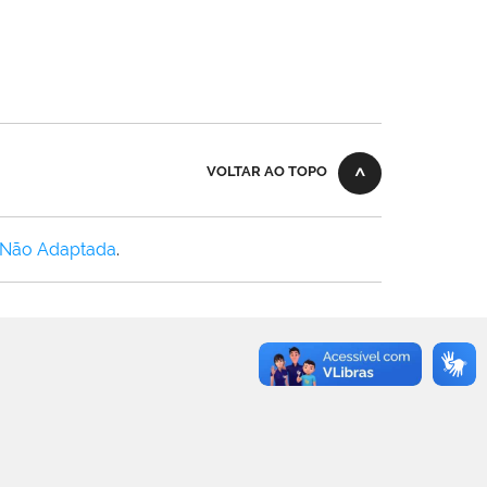
VOLTAR AO TOPO
 Não Adaptada
.