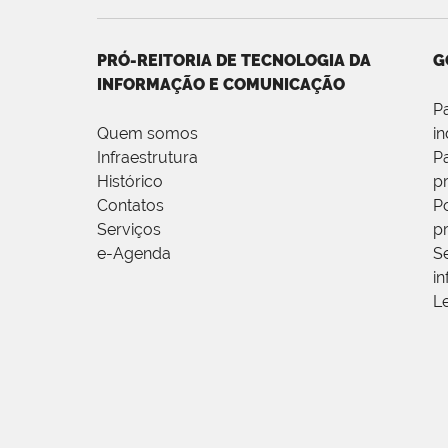
PRÓ-REITORIA DE TECNOLOGIA DA
G
INFORMAÇÃO E COMUNICAÇÃO
P
Quem somos
i
Infraestrutura
P
Histórico
p
Contatos
Po
Serviços
p
e-Agenda
S
i
L