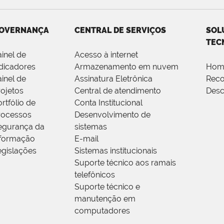
OVERNANÇA
CENTRAL DE SERVIÇOS
SOL
TEC
ainel de
Acesso à internet
ndicadores
Armazenamento em nuvem
Hom
ainel de
Assinatura Eletrônica
Rec
rojetos
Central de atendimento
Desc
rtfólio de
Conta Institucional
rocessos
Desenvolvimento de
egurança da
sistemas
nformação
E-mail
egislações
Sistemas institucionais
Suporte técnico aos ramais
telefônicos
Suporte técnico e
manutenção em
computadores