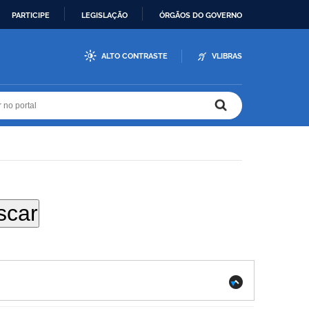
PARTICIPE
LEGISLAÇÃO
ÓRGÃOS DO GOVERNO
ALTO CONTRASTE
VLIBRAS
r no portal
r no portal