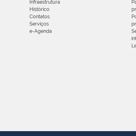
Infraestrutura
P
Histórico
p
Contatos
Po
Serviços
p
e-Agenda
S
i
L