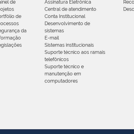
ainel de
Assinatura Eletrônica
Rec
rojetos
Central de atendimento
Desc
rtfólio de
Conta Institucional
rocessos
Desenvolvimento de
egurança da
sistemas
nformação
E-mail
egislações
Sistemas institucionais
Suporte técnico aos ramais
telefônicos
Suporte técnico e
manutenção em
computadores