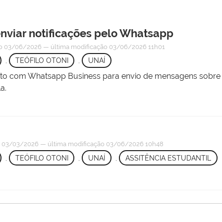
enviar notificações pelo Whatsapp
o
03/06/2026
—
última modificação
03/06/2026 11h01
,
TEÓFILO OTONI
,
UNAÍ
idato com Whatsapp Business para envio de mensagens sobr
a.
o
03/03/2026
—
última modificação
03/06/2026 10h48
,
TEÓFILO OTONI
,
UNAÍ
,
ASSITÊNCIA ESTUDANTIL