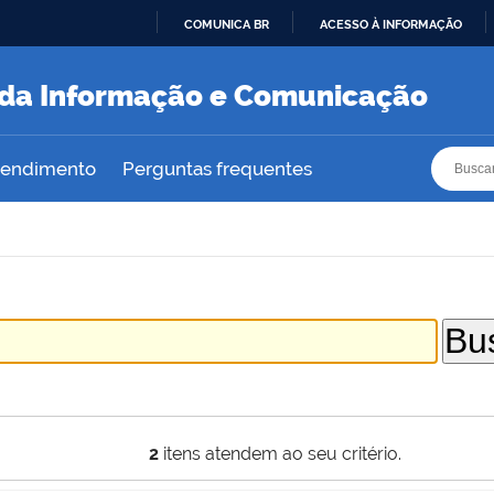
COMUNICA BR
ACESSO À INFORMAÇÃO
IR
PARA
a da Informação e Comunicação
O
CONTEÚDO
Busca
Busca
atendimento
Perguntas frequentes
2
itens atendem ao seu critério.