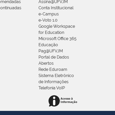
omendadas
Assina@UFVJM
ontinuadas
Conta Institucional
e-Campus
e-Voto 1.0
Google Workspace
for Education
Microsoft Office 365
Educação
Pag@UFVJM
Portal de Dados
Abertos
Rede Eduroam
Sistema Eletrônico
de Informações
Telefonia VoIP