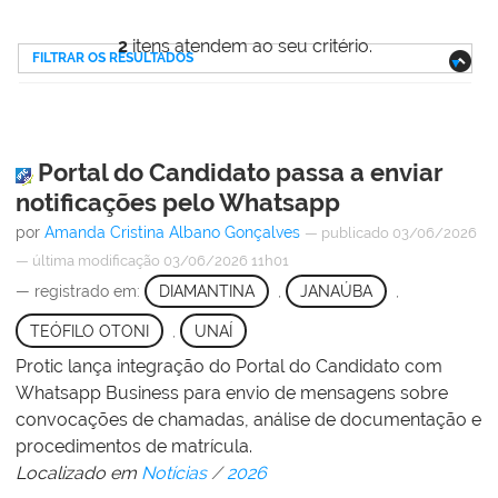
2
itens atendem ao seu critério.
FILTRAR OS RESULTADOS
Portal do Candidato passa a enviar
notificações pelo Whatsapp
por
Amanda Cristina Albano Gonçalves
—
publicado
03/06/2026
—
última modificação
03/06/2026 11h01
— registrado em:
DIAMANTINA
,
JANAÚBA
,
TEÓFILO OTONI
,
UNAÍ
Protic lança integração do Portal do Candidato com
Whatsapp Business para envio de mensagens sobre
convocações de chamadas, análise de documentação e
procedimentos de matrícula.
Localizado em
Notícias
/
2026