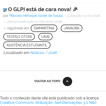
O GLPI está de cara nova! 🎉
por
Marcelo Henrique Xavier de Sousa
—
publicado
03/03/2026
—
última modificação
03/06/2026 10h48
— registrado em:
DIAMANTINA
,
JANAÚBA
,
TEÓFILO OTONI
,
UNAÍ
,
ASSITÊNCIA ESTUDANTIL
Localizado em
Notícias
/
2026
VOLTAR AO TOPO
Todo o conteúdo deste site está publicado sob a licença
Creative Commons Atribuição-SemDerivações 3.0 Não