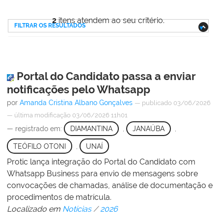
2
itens atendem ao seu critério.
FILTRAR OS RESULTADOS
Portal do Candidato passa a enviar
notificações pelo Whatsapp
por
Amanda Cristina Albano Gonçalves
—
publicado
03/06/2026
—
última modificação
03/06/2026 11h01
— registrado em:
DIAMANTINA
,
JANAÚBA
,
TEÓFILO OTONI
,
UNAÍ
Protic lança integração do Portal do Candidato com
Whatsapp Business para envio de mensagens sobre
convocações de chamadas, análise de documentação e
procedimentos de matrícula.
Localizado em
Notícias
/
2026