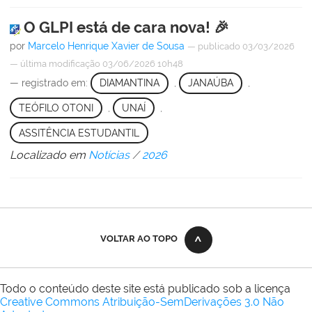
O GLPI está de cara nova! 🎉
por
Marcelo Henrique Xavier de Sousa
—
publicado
03/03/2026
—
última modificação
03/06/2026 10h48
— registrado em:
DIAMANTINA
,
JANAÚBA
,
TEÓFILO OTONI
,
UNAÍ
,
ASSITÊNCIA ESTUDANTIL
Localizado em
Notícias
/
2026
VOLTAR AO TOPO
Todo o conteúdo deste site está publicado sob a licença
Creative Commons Atribuição-SemDerivações 3.0 Não