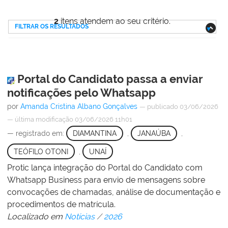
2
itens atendem ao seu critério.
FILTRAR OS RESULTADOS
Portal do Candidato passa a enviar
notificações pelo Whatsapp
por
Amanda Cristina Albano Gonçalves
—
publicado
03/06/2026
—
última modificação
03/06/2026 11h01
— registrado em:
DIAMANTINA
,
JANAÚBA
,
TEÓFILO OTONI
,
UNAÍ
Protic lança integração do Portal do Candidato com
Whatsapp Business para envio de mensagens sobre
convocações de chamadas, análise de documentação e
procedimentos de matrícula.
Localizado em
Notícias
/
2026