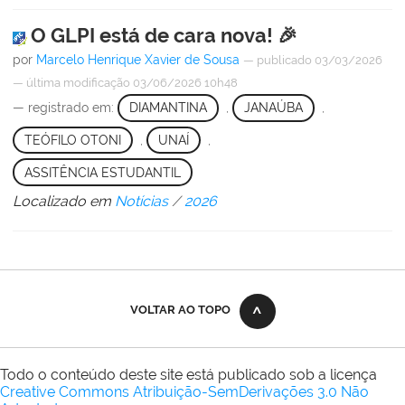
O GLPI está de cara nova! 🎉
por
Marcelo Henrique Xavier de Sousa
—
publicado
03/03/2026
—
última modificação
03/06/2026 10h48
— registrado em:
DIAMANTINA
,
JANAÚBA
,
TEÓFILO OTONI
,
UNAÍ
,
ASSITÊNCIA ESTUDANTIL
Localizado em
Notícias
/
2026
VOLTAR AO TOPO
Todo o conteúdo deste site está publicado sob a licença
Creative Commons Atribuição-SemDerivações 3.0 Não