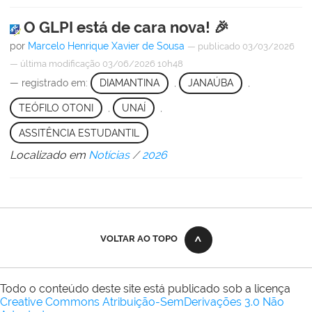
O GLPI está de cara nova! 🎉
por
Marcelo Henrique Xavier de Sousa
—
publicado
03/03/2026
—
última modificação
03/06/2026 10h48
— registrado em:
DIAMANTINA
,
JANAÚBA
,
TEÓFILO OTONI
,
UNAÍ
,
ASSITÊNCIA ESTUDANTIL
Localizado em
Notícias
/
2026
VOLTAR AO TOPO
Todo o conteúdo deste site está publicado sob a licença
Creative Commons Atribuição-SemDerivações 3.0 Não