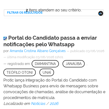
2
itens atendem ao seu critério.
FILTRAR OS RESULTADOS
Portal do Candidato passa a enviar
notificações pelo Whatsapp
por
Amanda Cristina Albano Gonçalves
—
publicado
03/06/2026
—
última modificação
03/06/2026 11h01
— registrado em:
DIAMANTINA
,
JANAÚBA
,
TEÓFILO OTONI
,
UNAÍ
Protic lança integração do Portal do Candidato com
Whatsapp Business para envio de mensagens sobre
convocações de chamadas, análise de documentação e
procedimentos de matrícula.
Localizado em
Notícias
/
2026