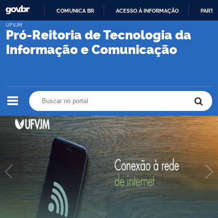
COMUNICA BR
ACESSO À INFORMAÇÃO
PARTI
IR
UFVJM
Pró-Reitoria de Tecnologia da
PARA
O
Informação e Comunicação
CONTEÚDO
Buscar no portal
Buscar no portal