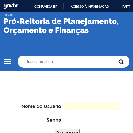
COMUNICA BR
ACESSO À INFORMAÇÃO
PARTI
IR
UFVJM
Pró-Reitoria de Planejamento,
PARA
O
Orçamento e Finanças
CONTEÚDO
Buscar no portal
Buscar no portal
Nome do Usuário
Senha