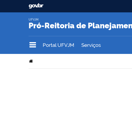
UFVJM
Pró-Reitoria de Planejame
Portal UFVJM
Serviços