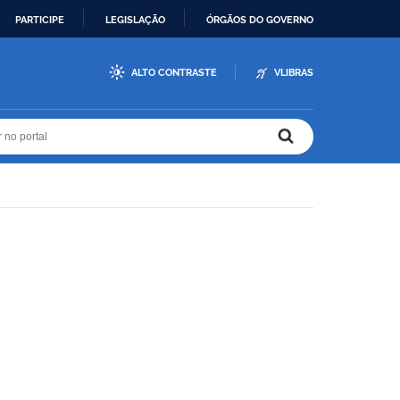
PARTICIPE
LEGISLAÇÃO
ÓRGÃOS DO GOVERNO
ALTO CONTRASTE
VLIBRAS
r no portal
r no portal