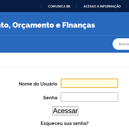
COMUNICA BR
ACESSO À INFORMAÇÃO
IR
PARA
nto, Orçamento e Finanças
O
CONTEÚDO
Busca
Busca
Nome do Usuário
Senha
Esqueceu sua senha?