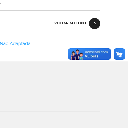
.
VOLTAR AO TOPO
 Não Adaptada
.