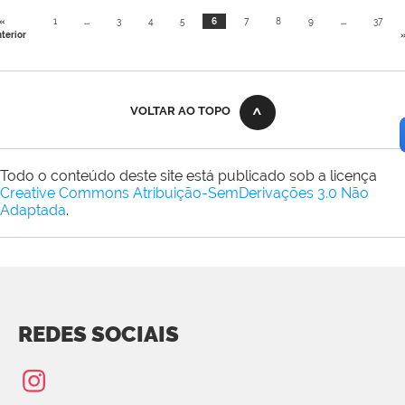
«
1
...
3
4
5
6
7
8
9
...
37
terior
VOLTAR AO TOPO
Todo o conteúdo deste site está publicado sob a licença
Creative Commons Atribuição-SemDerivações 3.0 Não
Adaptada
.
REDES SOCIAIS