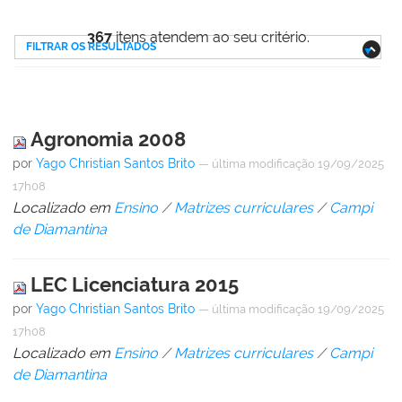
367
itens atendem ao seu critério.
FILTRAR OS RESULTADOS
Agronomia 2008
por
Yago Christian Santos Brito
—
última modificação
19/09/2025
17h08
Localizado em
Ensino
/
Matrizes curriculares
/
Campi
de Diamantina
LEC Licenciatura 2015
por
Yago Christian Santos Brito
—
última modificação
19/09/2025
17h08
Localizado em
Ensino
/
Matrizes curriculares
/
Campi
de Diamantina