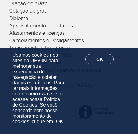
Dilação de prazo
Colação de grau
Diploma
Aproveitamento de estudos
Afastamentos e licenças
Cancelamentos e Desligamentos
Trancamento e Reingresso
Usamos cookies nos
Emissão do Plano de Ensino
OK
sites da UFVJM para
Transferência ex offício
melhorar sua
Atualização de dados pessoais e uso de
experiência de
navegação e coletar
nome social
dados estatísticos. Para
Taxas para emissão de documentos
ter mais informações
sobre como isso é feito,
acesse nossa
Política
de Cookies
. Se você
concorda com nosso
monitoramento de
cookies, clique em "OK".