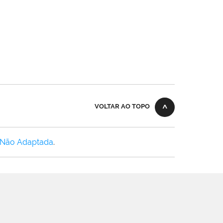
VOLTAR AO TOPO
 Não Adaptada
.