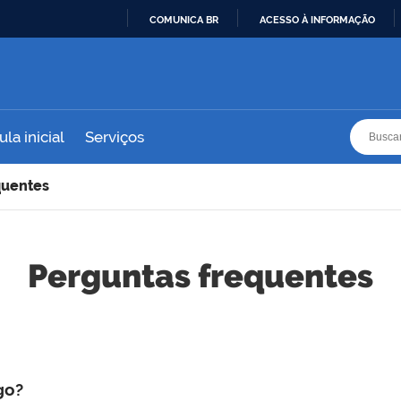
COMUNICA BR
ACESSO À INFORMAÇÃO
IR
PARA
O
CONTEÚDO
Busca
Busca
la inicial
Serviços
quentes
Perguntas frequentes
go?