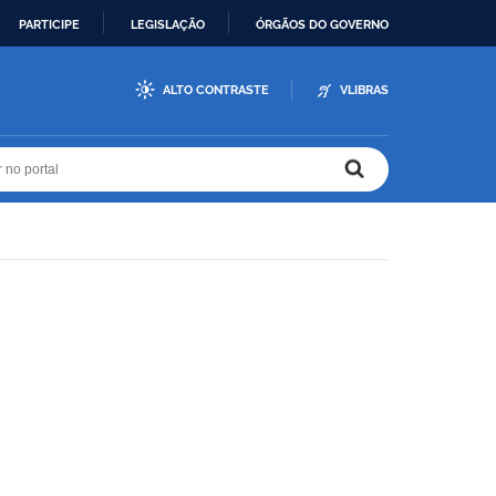
PARTICIPE
LEGISLAÇÃO
ÓRGÃOS DO GOVERNO
ALTO CONTRASTE
VLIBRAS
r no portal
r no portal