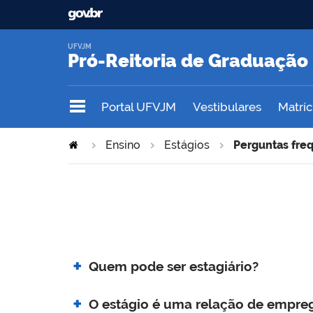
UFVJM
Pró-Reitoria de Graduação
Portal UFVJM
Vestibulares
Matrícu
Ensino
Estágios
Perguntas fre
Quem pode ser estagiário?
O estágio é uma relação de empre