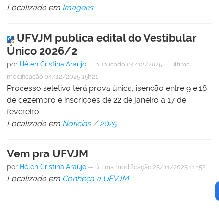
Localizado em
Imagens
UFVJM publica edital do Vestibular
Único 2026/2
por
Hélen Cristina Araújo
—
publicado
04/12/2025
—
última
modificação
04/12/2025 15h21
Processo seletivo terá prova única, isenção entre 9 e 18
de dezembro e inscrições de 22 de janeiro a 17 de
fevereiro.
Localizado em
Notícias
/
2025
Vem pra UFVJM
por
Hélen Cristina Araújo
—
última modificação
25/11/2025 11h52
Localizado em
Conheça a UFVJM